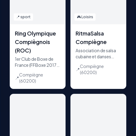
📍
sport
🎮
Loisirs
Ring Olympique
RitmaSalsa
Compiègnois
Compiègne
(ROC)
Association de salsa
cubaine et danses
1er Club de Boxe de
latines créée en 2009 à
France (FFBoxe 2017).
Compiègne
Compiègne. Cours
📍
400 licenciés, 9
(60200)
Compiègne
chaque mardi soir,
activités, tous profils
📍
(60200)
soirées mensuelles
dès 6 ans. Salle
dans différents lieux du
Jacques Vasset au
Compiégnois.
cœur de Compiègne.
Handi-boxe, sport-
études, galas
internationaux.