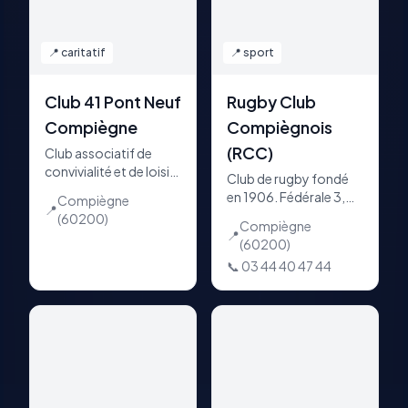
📍
caritatif
📍
sport
Club 41 Pont Neuf
Rugby Club
Compiègne
Compiègnois
(RCC)
Club associatif de
convivialité et de loisirs
Club de rugby fondé
à Compiègne,
en 1906. Fédérale 3,
Compiègne
rattaché au réseau
📍
École de Rugby
(60200)
national Club 41.
Compiègne
labellisatis 2★ FFR
📍
Sorties, repas et
(60200)
(250 jeunes), section
soirées pour partager
📞
03 44 40 47 44
féminine, rugby loisir.
des moments
Stade dans l'écrin de la
conviviaux.
Forêt de Compiègne.