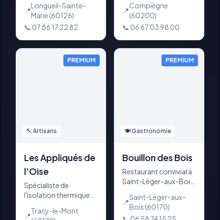
Longueil-Sainte-
Compiègne
dépannage,
Somme. Rendez-vous
📍
📍
Marie
(60126)
(60200)
rénovation électrique
découverte gratuit
📞
07 86 17 22 82
📞
06 67 03 98 00
et domotique.
avec Béatrice à
Compiègne, Beauvais
ou Amiens.
PREMIUM
PREMIUM
🔨
Artisans
🍽️
Gastronomie
Les Appliqués de
Bouillon des Bois
l'Oise
Restaurant convivial à
Saint-Léger-aux-Bois.
Spécialiste de
Cuisine simple et
l'isolation thermique
Saint-Léger-aux-
authentique, midi &
📍
par l'extérieur à Tracy-
Bois
(60170)
Tracy-le-Mont
soir. Planches à
le-Mont. Membre du
📍
📞
06 58 74 15 25