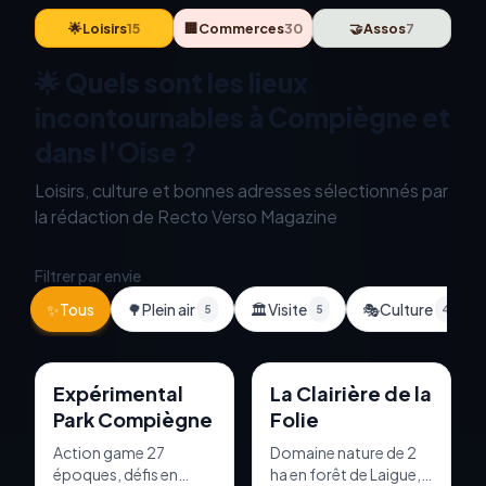
🌟
Loisirs
15
🏢
Commerces
30
🤝
Assos
7
🌟 Quels sont les lieux
incontournables à Compiègne et
dans l'Oise ?
Loisirs, culture et bonnes adresses sélectionnés par
la rédaction de Recto Verso Magazine
Filtrer par envie
✨
Tous
🌳
Plein air
🏛️
Visite
🎭
Culture
5
5
4
Loisirs
Loisirs
Expérimental
La Clairière de la
Park Compiègne
Folie
Action game 27
Domaine nature de 2
époques, défis en
ha en forêt de Laigue, à