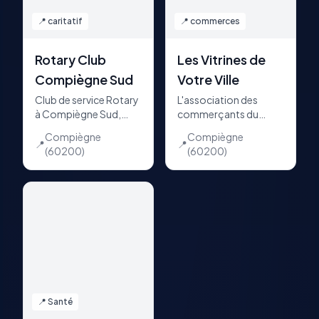
📍
caritatif
📍
commerces
Rotary Club
Les Vitrines de
Compiègne Sud
Votre Ville
Club de service Rotary
L'association des
à Compiègne Sud,
commerçants du
engagé pour les
centre-ville de
Compiègne
Compiègne
enfants, les seniors et
Compiègne. Plus de
📍
📍
(60200)
(60200)
le handicap.
450 boutiques réunies
Organisateur du Salon
pour faire vivre le
de la Fleur et du Jardin
commerce de
de Compiègne.
proximité, de la
Braderie aux vitrines
transformées en
galeries d'art.
📍
Santé