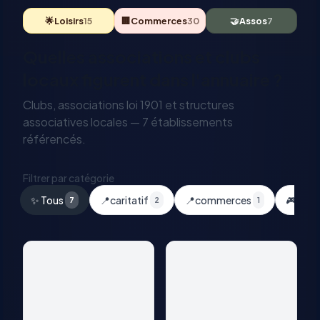
🌟
Loisirs
15
🏢
Commerces
30
🤝
Assos
7
Quelles associations et clubs
locaux figurent dans l'annuaire ?
Clubs, associations loi 1901 et structures
associatives locales —
7
établissement
s
référencé
s
.
Filtrer par catégorie
✨ Tous
📍
caritatif
📍
commerces
🎮
Loisi
7
2
1