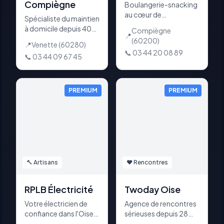
Compiègne
Boulangerie-snacking
au cœur de
Spécialiste du maintien
Compiègne, place de
à domicile depuis 40
Compiègne
l'Hôtel de Ville.
📍
ans. Vente et location
(60200)
📍
Venette
(60280)
Sandwichs, salades,
de matériel médical à
📞
03 44 20 08 89
viennoiseries,
📞
03 44 09 67 45
Venette. Lit médicalisé,
pâtisseries, plats
fauteuil roulant,
chauds. Ouvert 7j/7
déambulateur,
dès 7h. Terrasse, Click
soulève-malade. 4,9/5
PREMIUM
PREMIUM
& Collect, livraison.
sur Google.
🔨
Artisans
❤️
Rencontres
RPLB Électricité
Twoday Oise
Votre électricien de
Agence de rencontres
confiance dans l'Oise.
sérieuses depuis 28
Installation,
ans dans l’Oise et la