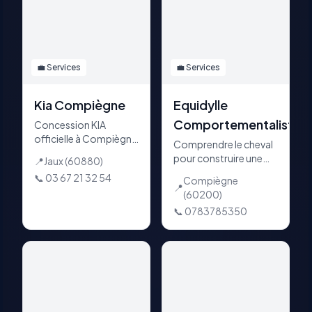
💼
Services
💼
Services
Kia Compiègne
Equidylle
Comportementaliste
Concession KIA
officielle à Compiègne
Comprendre le cheval
(Amplitude Auto) :
pour construire une
📍
Jaux
(60880)
véhicules neufs,
vraie relation
📞
03 67 21 32 54
occasions toutes
Compiègne
📍
marques, atelier
(60200)
après-vente et reprise.
📞
0783785350
660 av. Jean Moulin,
Jaux (60880).