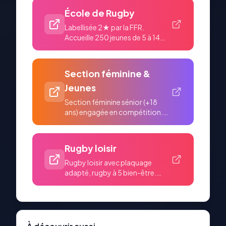
École de Rugby
Labellisée 2★ par la FFR.
Accueille 250 jeunes de 5 à 14
ans : Baby rugby (-6 an...
Section féminine &
Jeunes
Section féminine sénior (+18
ans) engagée en compétition.
Cadets (-16 ans) et Ju...
Rugby loisir
Rugby loisir avec plaquage
adapté, rugby à 5 bien-être.
Pour ceux qui souhaitent...