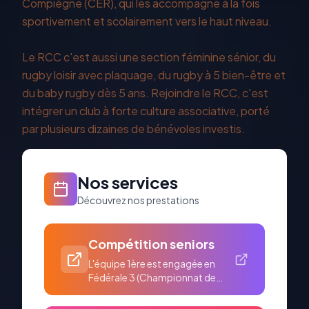
Compiègne (CER), qui les accompagne à la fois
sportivement et scolairement vers le haut niveau.
Le RCC c'est aussi une section féminine sénior, du
rugby loisir avec plaquage, du rugby à 5 bien-être et
du baby rugby dès 5 ans. Rejoindre le RCC, c'est
intégrer un club à forte culture associative, porté
par plusieurs dizaines de bénévoles investis.
Nos services
Découvrez nos prestations
Compétition seniors
L'équipe 1ère est engagée en
Fédérale 3 (Championnat de
France). Le Centre d'Ent...