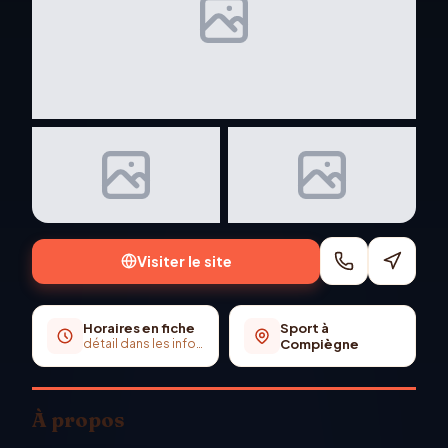
+
2
photo
s
Visiter le site
Horaires en fiche
Sport à
détail dans les infos pratiques
Compiègne
À propos