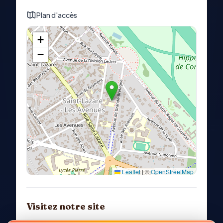
Plan d'accès
+
−
Leaflet
|
©
OpenStreetMap
Itinéraire (Google Maps)
Visitez notre site