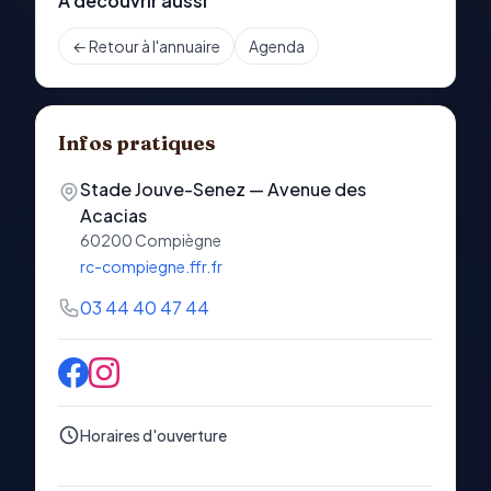
À découvrir aussi
← Retour à l'annuaire
Agenda
Infos pratiques
Stade Jouve-Senez — Avenue des
Acacias
60200
Compiègne
rc-compiegne.ffr.fr
03 44 40 47 44
Horaires d'ouverture