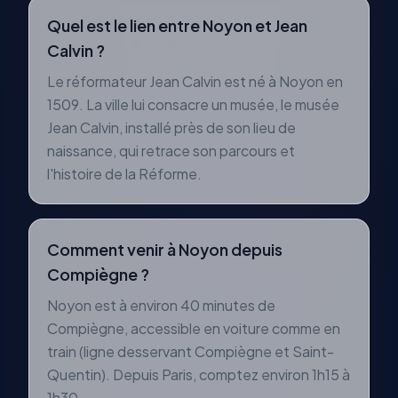
Quel est le lien entre Noyon et Jean
Calvin ?
Le réformateur Jean Calvin est né à Noyon en
1509. La ville lui consacre un musée, le musée
Jean Calvin, installé près de son lieu de
naissance, qui retrace son parcours et
l'histoire de la Réforme.
Comment venir à Noyon depuis
Compiègne ?
Noyon est à environ 40 minutes de
Compiègne, accessible en voiture comme en
train (ligne desservant Compiègne et Saint-
Quentin). Depuis Paris, comptez environ 1h15 à
1h30.