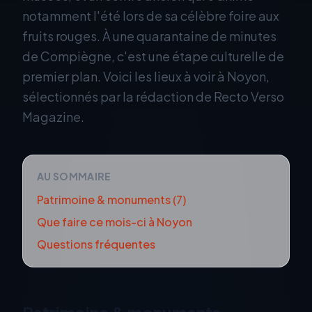
notamment l'été lors de sa célèbre foire aux
fruits rouges. À une quarantaine de minutes
de Compiègne, c'est une étape culturelle de
premier plan. Voici les lieux à voir à Noyon,
sélectionnés par la rédaction de Recto Verso
Magazine.
AU SOMMAIRE
Patrimoine & monuments
(
7
)
Que faire ce mois-ci à
Noyon
Questions fréquentes