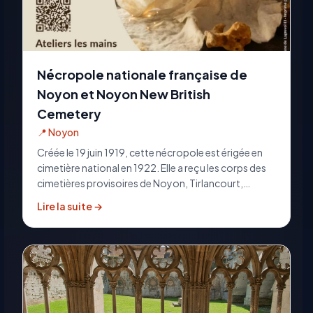
Nécropole nationale française de
Noyon et Noyon New British
Cemetery
📍
Noyon
Créée le 19 juin 1919, cette nécropole est érigée en
cimetière national en 1922. Elle a reçu les corps des
cimetières provisoires de Noyon, Tirlancourt,
Guiscard, Pont-l’Evêque, Passel, Pontoise, Appilly,
Lire la suite →
Bussy, Porquéricourt, Canny-sur-Matz, Lassigny,
Chiry-Ourscamp, Brétigny. Elle contient 1022
tombes, 2 ossuaires contenant 699 corps, 1 tombe
de victime civil, 1 tombe ‘’In mémoriam’’ et 4 tombes
de la guerre 1939-1945.