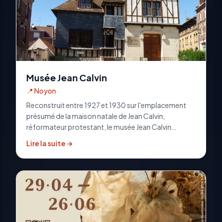
Musée Jean Calvin
📍
Noyon
Reconstruit entre 1927 et 1930 sur l'emplacement
présumé de la maison natale de Jean Calvin,
réformateur protestant, le musée Jean Calvin
présente l'histoire du protestantisme à travers de
Lire la suite →
rares imprimés du 16ème siècle, des dessins, des
gravures, des sculptures... Le visiteur est embarqué
sur 3 étages dans l'histoire protestante et sa période
du "désert" au sein de la communauté française des
protestants (du XVIIème au XVIIIème siècle).