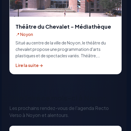
Théâtre du Chevalet - Médiathèque
📍
Noyon
Situé au centre de la ville de Noyon, le théâtre du
chevalet propose une programmation d'arts
plastiques et de spectacles variés. Théâtre,
comédie, danse, concerts...il y en a pour tous les
Lire la suite →
goûts.
Que faire ce mois-ci à
Noyon
Les prochains rendez-vous de l'agenda Recto
Verso à
Noyon
et alentours.