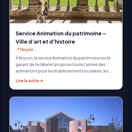
Service Animation du patrimoine –
Ville d’art et d’histoire
📍
Noyon
À Noyon, le service Animation du patrimoine est le
garant de ce label et propose toute l’année des
animations pour les établissements scolaires, les
enfants et les individuels. Les programmations
Lire la suite →
d’hiver et d’été s’adressent aux visiteurs locaux et de
passage curieux de découvrir une ville de 2000 ans
d’histoire.