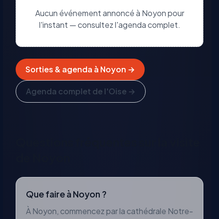
Aucun événement annoncé à
Noyon
pour
l'instant — consultez l'agenda complet.
Sorties & agenda à
Noyon
→
Agenda complet de l'Oise →
Questions fréquentes sur la visite
de
Noyon
Que faire à Noyon ?
À Noyon, commencez par la cathédrale Notre-