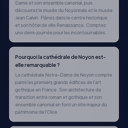
Dame et son ensemble canonial, puis
découvrez le musée du Noyonnais et le musée
Jean Calvin. Flânez dans le centre historique
et son hôtel de ville Renaissance. Comptez
une demi-journée pour les incontournables.
Pourquoi la cathédrale de Noyon est-
elle remarquable ?
La cathédrale Notre-Dame de Noyon compte
parmi les premiers grands édifices de l'art
gothique en France. Son architecture de
transition entre roman et gothique et son
ensemble canonial en font un site majeur du
patrimoine de l'Oise.