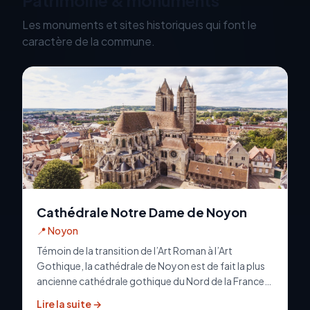
Patrimoine & monuments
Les monuments et sites historiques qui font le
caractère de la commune.
Cathédrale Notre Dame de Noyon
📍
Noyon
Témoin de la transition de l’Art Roman à l’Art
Gothique, la cathédrale de Noyon est de fait la plus
ancienne cathédrale gothique du Nord de la France
(1140), et constitue un joli exemple de gothique
Lire la suite →