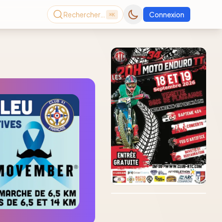
Rechercher…
Connexion
⌘K
Consultez le dernier
magazine en ligne
Août
2026