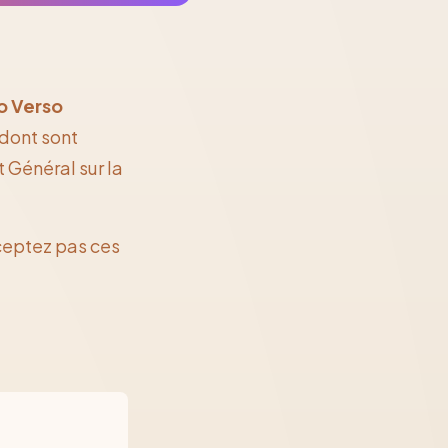
o Verso
 dont sont
 Général sur la
cceptez pas ces