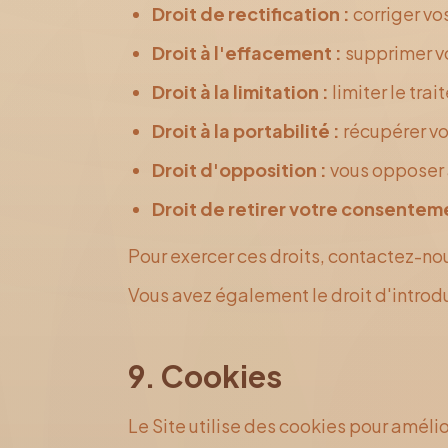
Droit de rectification :
corriger vo
Droit à l'effacement :
supprimer vo
Droit à la limitation :
limiter le tra
Droit à la portabilité :
récupérer vo
Droit d'opposition :
vous opposer 
Droit de retirer votre consentem
Pour exercer ces droits, contactez-nou
Vous avez également le droit d'introdu
9. Cookies
Le Site utilise des cookies pour amélio