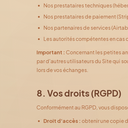
Nos prestataires techniques (hébe
Nos prestataires de paiement (Strip
Nos partenaires de services (Airta
Les autorités compétentes en cas d
Important :
Concernant les petites an
par d'autres utilisateurs du Site qui 
lors de vos échanges.
8. Vos droits (RGPD)
Conformément au RGPD, vous disposez 
Droit d'accès :
obtenir une copie 