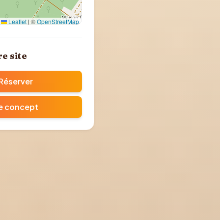
Leaflet
|
©
OpenStreetMap
(Google Maps)
re site
Réserver
e concept