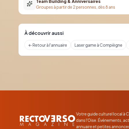
Team Building & Anniversaires
Groupes à partir de 2 personnes, dès 8 ans
À découvrir aussi
← Retour à l'annuaire
Laser game à Compiègne
Votre guide culturel local à
dans l'Oise. Événements, act
annuaire et petites annonce