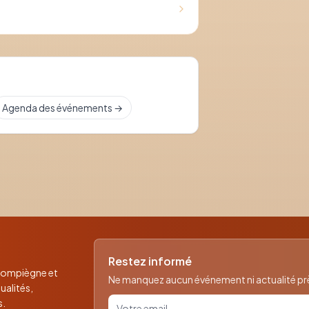
Agenda des événements →
Restez informé
 Compiègne et
Ne manquez aucun événement ni actualité près
ualités,
Votre email pour la newsletter
s.