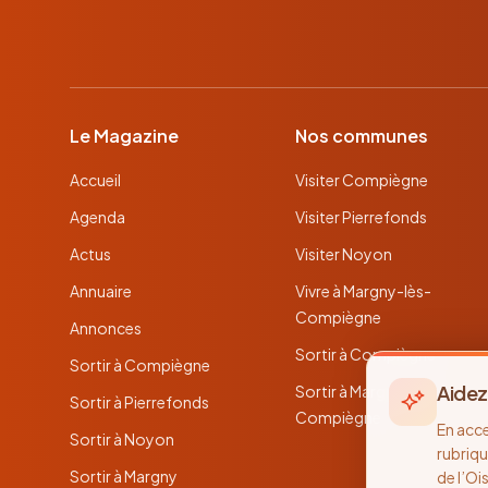
Le Magazine
Nos communes
Accueil
Visiter Compiègne
Agenda
Visiter Pierrefonds
Actus
Visiter Noyon
Annuaire
Vivre à Margny-lès-
Compiègne
Annonces
Sortir à Compiègne
Sortir à Compiègne
Aidez
Sortir à Margny-lès-
Sortir à Pierrefonds
Compiègne
En acc
Sortir à Noyon
rubriqu
Sortir à Margny
de l’Oi