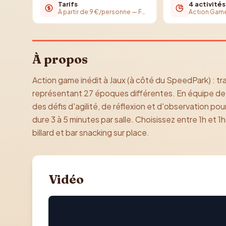
Tarifs
4 activités
À partir de 9 €/personne — Formule jeudi : 1 activité achetée = 1 cocktail offert
À propos
Action game inédit à Jaux (à côté du SpeedPark) : t
représentant 27 époques différentes. En équipe de 2 
des défis d'agilité, de réflexion et d'observation po
dure 3 à 5 minutes par salle. Choisissez entre 1h et 
billard et bar snacking sur place.
Vidéo