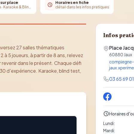
 sur place
Horaires en fiche
Action Game · Karaoke & Blind Test · Billard & Bar Snacking
détail dans les infos pratiques
Infos prat
raversez 27 salles thématiques
Place Jacq
60880
Jaux
à 5 joueurs, à partir de 8 ans, relevez
compiegne-
ur revenir dans le présent. Chaque défi
jaux.xperim
1h30 d'expérience. Karaoke, blind test,
03 65 69 0
Horaires d'o
Lundi
:
Mardi
: