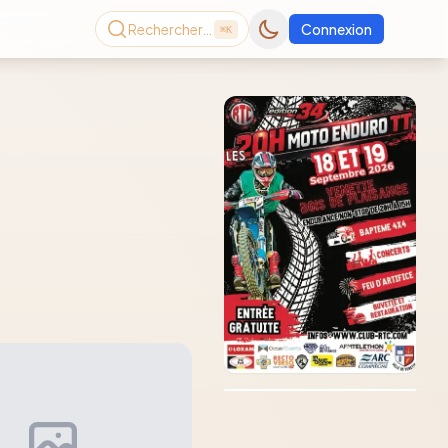
Rechercher…
Connexion
⌘K
Consultez le dernier
magazine en ligne
Août
2026