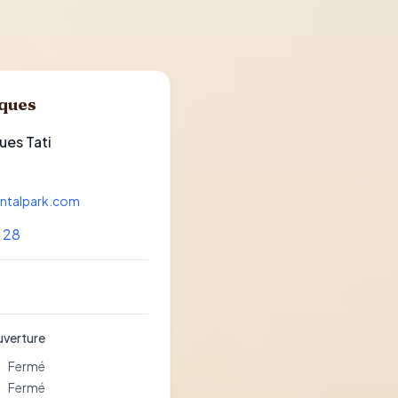
iques
ues Tati
entalpark.com
1 28
uverture
Fermé
Fermé