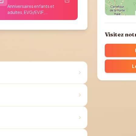
Anniversaires enfants et
adultes, EVG/EVJF,
séminaires. Réservation en
Itinéraire 
ligne sur...
Visitez not
L