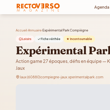
Aller au contenu principal
Agenda
Accueil
›
Annuaire
›
Expérimental Park Compiègne
Loisirs
Fiche vérifiée
★ Incontournable
Expérimental Par
Action game 27 époques, défis en équipe — Ka
Jaux
Jaux (60880)
compiegne-jaux.xperimentalpark.com