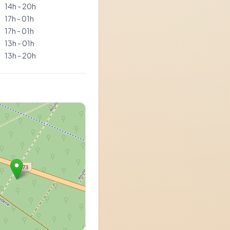
14h - 20h
17h - 01h
17h - 01h
13h - 01h
13h - 20h