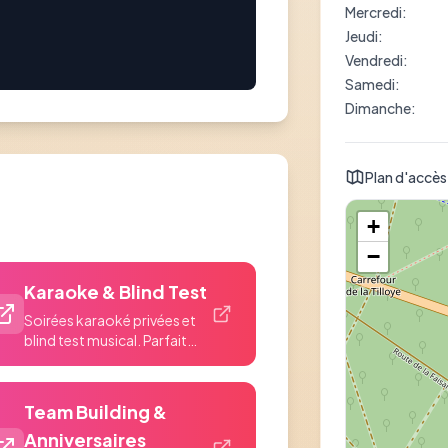
Mercredi
:
Jeudi
:
Vendredi
:
Samedi
:
Dimanche
:
Plan d'accès
+
−
Karaoke & Blind Test
Soirées karaoké privées et
blind test musical. Parfait
après votre session ou po...
Team Building &
Anniversaires