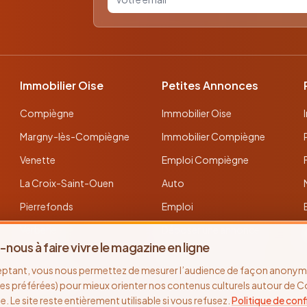
Immobilier Oise
Petites Annonces
Compiègne
Immobilier Oise
Margny-lès-Compiègne
Immobilier Compiègne
Venette
Emploi Compiègne
La Croix-Saint-Ouen
Auto
Pierrefonds
Emploi
Verberie
Déposer une annonce
-nous à faire vivre le magazine en ligne
Noyon
Toutes les annonces
eptant, vous nous permettez de mesurer l’audience de façon anonyme
Thourotte
es préférées) pour mieux orienter nos contenus culturels autour de 
se. Le site reste entièrement utilisable si vous refusez.
Politique de conf