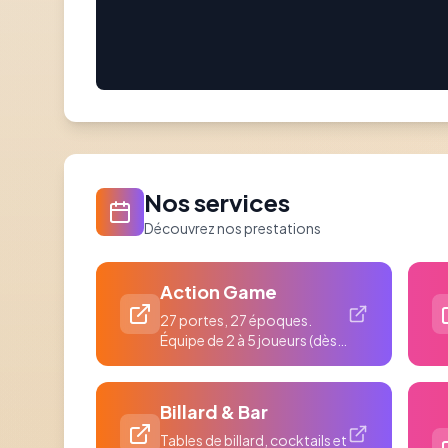
Nos services
Découvrez nos prestations
Action Game
27 portes, 27 époques.
Équipe de 2 à 5 joueurs (dès 8
ans), Couloirs du Temps. 3...
Billard & Bar
Tables de billard, cocktails et