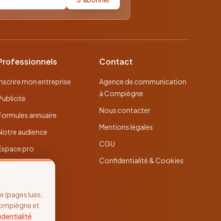
Professionnels
Contact
Inscrire mon entreprise
Agence de communication
à Compiègne
Publicité
Nous contacter
Formules annuaire
Mentions légales
Notre audience
CGU
Espace pro
Confidentialité & Cookies
 (pages lues,
Compiègne et
identialité