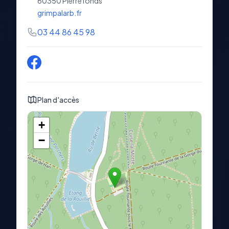
60350
Pierrefonds
grimpalarb.fr
03 44 86 45 98
Plan d'accès
+
−