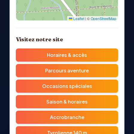
Leaflet
|
©
OpenStreetMap
Itinéraire (Google Maps)
Visitez notre site
Horaires & accès
Parcours aventure
Occasions spéciales
Saison & horaires
Accrobranche
Tyrolienne 140 m