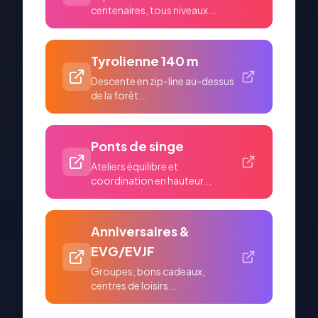
centenaires, tous niveaux...
Tyrolienne 140 m
Descente en zip-line au-dessus
de la forêt...
Ponts de singe
Ateliers équilibre et
coordination en hauteur...
Anniversaires &
EVG/EVJF
Groupes, bons cadeaux,
centres de loisirs...