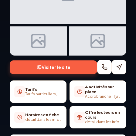
+
3
photo
s
Visiter le site
4 activités sur
Tarifs
place
Tarifs particuliers, CE, groupes scolaires — voir site
Accrobranche · Tyrolienne 140 m · Ponts de singe
Offre lecteurs en
Horaires en fiche
cours
détail dans les infos pratiques
détail dans les infos pratiques