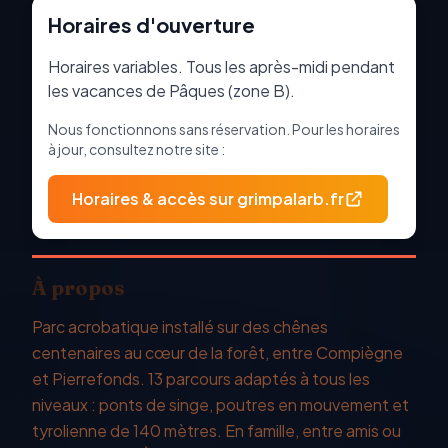
Horaires d'ouverture
Horaires variables. Tous les après-midi pendant
les vacances de Pâques (zone B).
Nous fonctionnons sans réservation. Pour les horaires
à jour, consultez notre site :
Horaires & accès sur grimpalarb.fr
À propos
Parc acrobatique installé sur des chênes
centenaires au cœur de la forêt, entre Compiègne
et Pierrefonds. 13 parcours adaptés à tous les
niveaux : ponts de singe, poutres en mouvement et
tyrolienne de 140 mètres. En famille, entre amis ou