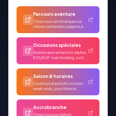
Parcours aventure
13 parcours acrobatiques sur
chênes centenaires adaptés à
tous les âges et nivea...
Occasions spéciales
Anniversaires enfants et adultes,
EVG/EVJF, team building, sorties
scolaires. Bo...
Saison & horaires
Ouverture d'avril à fin octobre :
week-ends, jours fériés et
ponts. Juillet-août...
Accrobranche
13 parcours sur chênes