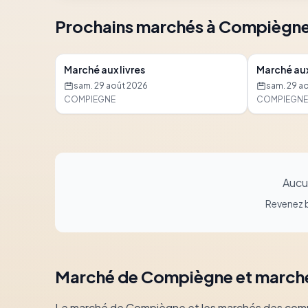
Prochains marchés à Compiègn
Marché aux livres
Marché aux
sam. 29 août 2026
sam. 29 a
COMPIEGNE
COMPIEGNE
Aucu
Revenez b
Marché de Compiègne et march
Le marché de Compiègne et les marchés des commune