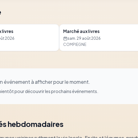
e
 livres
Marché aux livres
oût 2026
sam. 29 août 2026
COMPIEGNE
n événement à afficher pour le moment.
ientôt pour découvrir les prochains événements.
és hebdomadaires
s voisines rythment la vie locale. Fruits et légumes, produit