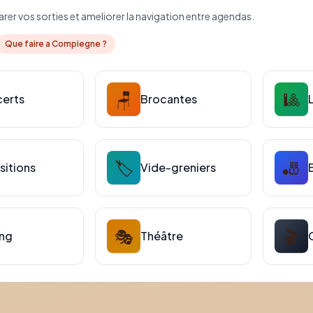
er vos sorties et ameliorer la navigation entre agendas.
Que faire a Compiegne ?
🪑
🎱
erts
Brocantes
🏷️
🎳
sitions
Vide-greniers
🎭
🎬
ing
Théâtre