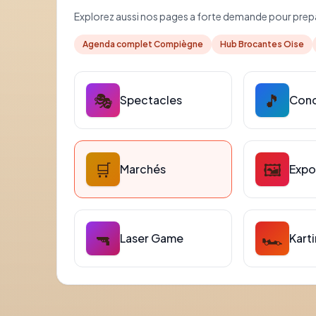
Explorez aussi nos pages a forte demande pour prepar
Agenda complet Compiègne
Hub Brocantes Oise
🎭
🎵
Spectacles
Conc
🛒
🖼️
Marchés
Expo
🔫
🏎️
Laser Game
Kart