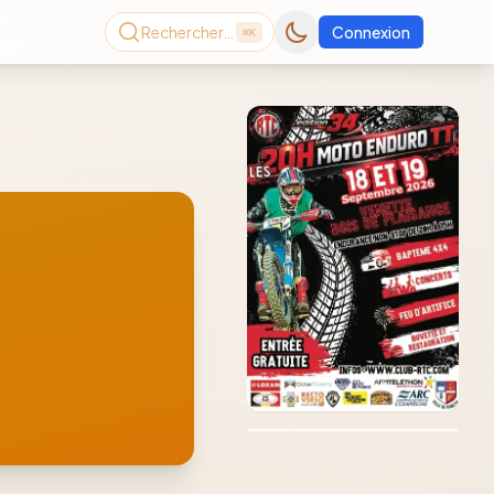
Rechercher…
Connexion
⌘K
Consultez le dernier
magazine en ligne
Août
2026