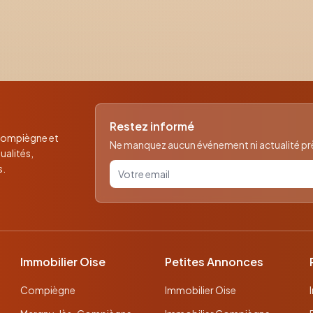
Restez informé
 Compiègne et
Ne manquez aucun événement ni actualité près
ualités,
Votre email pour la newsletter
s.
Immobilier Oise
Petites Annonces
Compiègne
Immobilier Oise