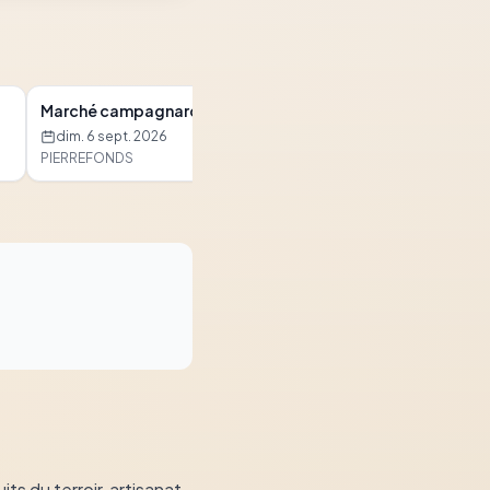
Marché campagnard
Marché campagna
dim. 6 sept. 2026
dim. 6 sept. 2026
PIERREFONDS
PIERREFONDS
s du terroir, artisanat.