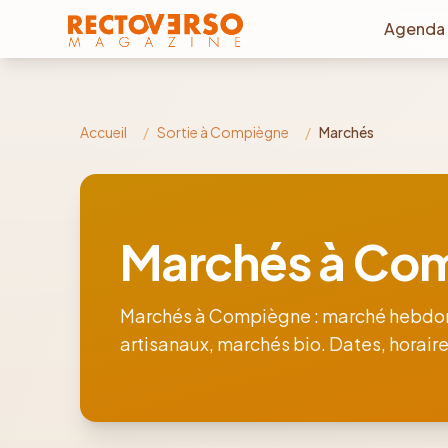
Aller au contenu principal
Agenda
Accueil
/
Sortie à Compiègne
/
Marchés
Marchés à Co
Marchés à Compiègne : marché hebdo
artisanaux, marchés bio. Dates, horaires