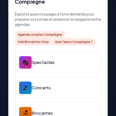
Compiègne
Explorez aussi nos pages a forte demande pour
preparer vos sorties et ameliorer la navigation entre
agendas.
Agenda complet Compiègne
Hub Brocantes Oise
Que faire a Compiegne ?
🎭
Spectacles
🎵
Concerts
🪑
Brocantes