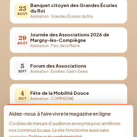
Banquet citoyen des Grandes Écuries
23
du Roi
AOÛT
Animation
·
Grandes Écuries du Roi
Journée des Associations 2026 de
29
Margny-lès-Compiègne
AOÛT
Animation
·
Parc de la Mairie
5
Forum des Associations
Animation
·
Estrées-Saint-Denis
SEPT
4
Fête de la Mobilité Douce
Animation
·
COMPIEGNE
OCT
Aidez-nous à faire vivre le magazine en ligne
Parcours Halloween pour enfants et
29
Cookies de mesure d’audience anonyme pour améliorer
parents
OCT
nos contenus locaux. Le site fonctionne aussi sans
Animation
·
TRACY-LE-MONT
accepter.
Politique de confidentialité