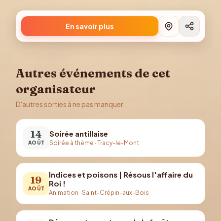
En savoir plus
Autres événements de cet
organisateur
D'autres sorties à ne pas manquer.
14
Soirée antillaise
Soirée à thème
·
Tracy-le-Mont
AOÛT
Indices et poisons | Résous l'affaire du
19
Roi !
AOÛT
Animation
·
Saint-Crépin-aux-Bois