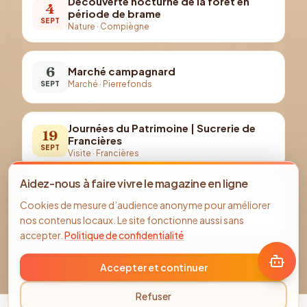
Découverte nocturne de la forêt en
4
période de brame
SEPT
Nature
·
Compiègne
6
Marché campagnard
Marché
·
Pierrefonds
SEPT
Journées du Patrimoine | Sucrerie de
19
Francières
SEPT
Visite
·
Francières
Aidez-nous à faire vivre le magazine en ligne
Journées du Patrimoine | Musée Antoine
19
Cookies de mesure d’audience anonyme pour améliorer
Vivenel
SEPT
nos contenus locaux. Le site fonctionne aussi sans
Visite guidée
·
Compiègne
accepter.
Politique de confidentialité
Accepter et continuer
Refuser