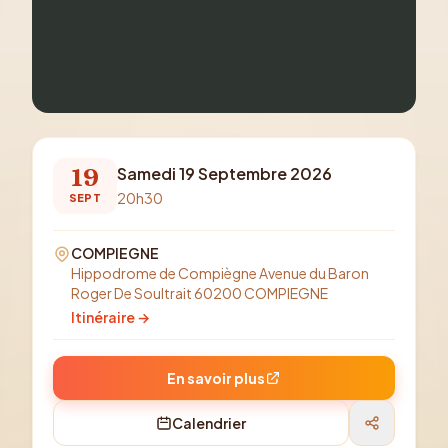
19
Samedi 19 Septembre 2026
20h30
SEPT
COMPIEGNE
Hippodrome de Compiègne Avenue du Baron
Roger De Soultrait 60200 COMPIEGNE
Itinéraire →
En savoir plus
Calendrier