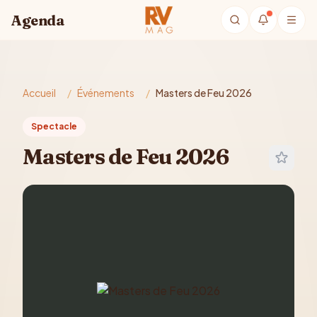
Aller au contenu principal
Agenda
Accueil
/
Événements
/
Masters de Feu 2026
Spectacle
Masters de Feu 2026