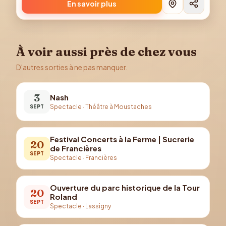
En savoir plus
À voir aussi près de chez vous
D'autres sorties à ne pas manquer.
3
Nash
Spectacle
·
Théâtre à Moustaches
SEPT
Festival Concerts à la Ferme | Sucrerie
20
de Francières
SEPT
Spectacle
·
Francières
Ouverture du parc historique de la Tour
20
Roland
SEPT
Spectacle
·
Lassigny