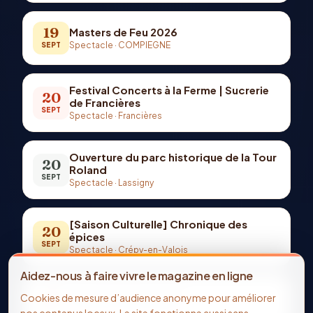
19
Masters de Feu 2026
Spectacle
·
COMPIEGNE
SEPT
Festival Concerts à la Ferme | Sucrerie
20
de Francières
SEPT
Spectacle
·
Francières
Ouverture du parc historique de la Tour
20
Roland
SEPT
Spectacle
·
Lassigny
[Saison Culturelle] Chronique des
20
épices
SEPT
Spectacle
·
Crépy-en-Valois
Aidez-nous à faire vivre le magazine en ligne
25
Les pieds dans le plat
Cookies de mesure d’audience anonyme pour améliorer
Spectacle
·
Théâtre à Moustaches
SEPT