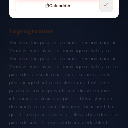
Calendrier
Le programme
Succès retour pour cette comédie en hommage au
Vaudeville mais avec des dommages collatéraux !
Succès retour pour cette comédie en hommage au
Vaudeville mais avec des dommages collatéraux ! La
pièce débute sur les chapeaux de roue avec ses
personnages hauts en couleurs, mais tout ne se
passe pas comme prévu, la comédie se retrouve
interrompue à plusieurs reprises et les règlements
de comptes entre comédiennes s'enchainent. La
question se pose : arriveront-elles au bout de cette
pièce déjantée ? Les comédiennes redoublent