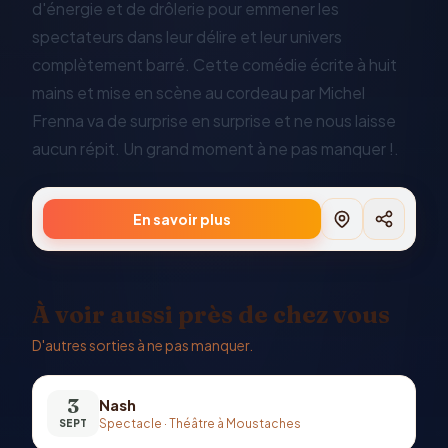
d'énergie et de drôlerie pour emmener les
spectateurs dans leur délire et leur univers
complètement barré. Cette comédie écrite à huit
mains et mise en scène au cordeau par Michel
Frenna va de surprise en surprise et ne nous laisse
aucun répit. Un grand moment à ne pas manquer !.
En savoir plus
À voir aussi près de chez vous
D'autres sorties à ne pas manquer.
3
Nash
Spectacle
·
Théâtre à Moustaches
SEPT