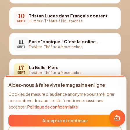
10
Tristan Lucas dans Français content
Humour
·
Théâtre à Moustaches
SEPT
11
Pas d'panique ! C'est la police...
Théâtre
·
Théâtre à Moustaches
SEPT
17
La Belle-Mère
Théâtre
·
Théâtre à Moustaches
SEPT
Aidez-nous à faire vivre le magazine en ligne
18
Les décoiffeuses
Cookies de mesure d’audience anonyme pour améliorer
Théâtre
·
Théâtre à Moustaches
SEPT
nos contenus locaux. Le site fonctionne aussi sans
accepter.
Politique de confidentialité
Accepter et continuer