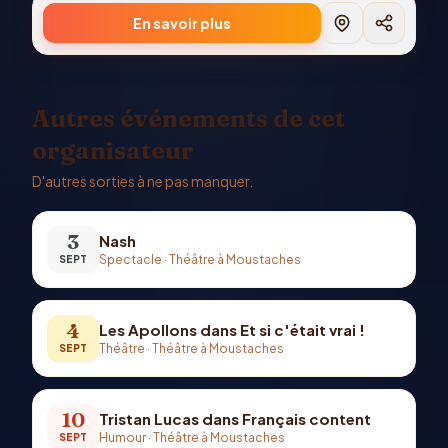
En savoir plus
Autres événements de cet
organisateur
D'autres sorties à ne pas manquer.
3
Nash
Spectacle
·
Théâtre à Moustaches
SEPT
4
Les Apollons dans Et si c'était vrai !
Théâtre
·
Théâtre à Moustaches
SEPT
10
Tristan Lucas dans Français content
Humour
·
Théâtre à Moustaches
SEPT