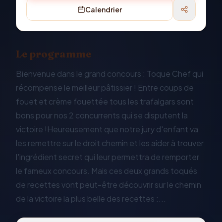
Calendrier
Le programme
Bienvenue dans le grand concours : Toque Chef qui
récompense le meilleur pâtissier ! Entre coups de
fouet et crème fouettée tous les trafalgars sont
bons pour nos 2 concurrents qui se disputent la
victoire !Heureusement que notre jury d'enfant va
les remettre sur le droit chemin et les aider à trouver
l'ingrédient secret qui leur permettra de remporter
le fameux concours. Mais ces deux grands toqués
de recettes vont peut-être découvrir sur le chemin
de la victoire la plus belle des recettes :...