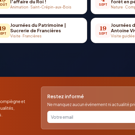
l'affaire du Roi !
forêt en 
OÛT
SEPT
Animation
·
Saint-Crépin-aux-Bois
Nature
·
Comp
Journées du Patrimoine |
Journées d
19
19
Sucrerie de Francières
Antoine Vi
SEPT
SEPT
Visite
·
Francières
Visite guidée
Restez informé
 Compiègne et
Ne manquez aucun événement ni actualité près
ualités,
Votre email pour la newsletter
s.