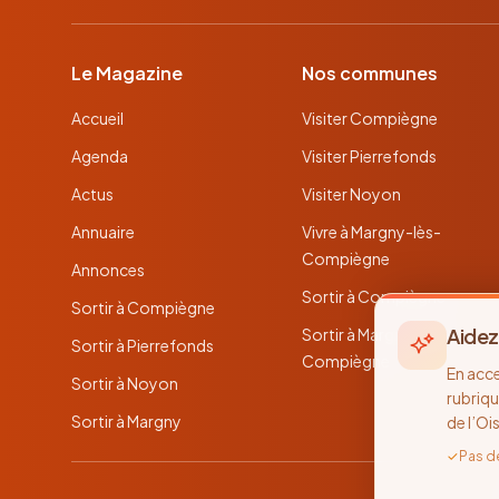
Le Magazine
Nos communes
Accueil
Visiter Compiègne
Agenda
Visiter Pierrefonds
Actus
Visiter Noyon
Annuaire
Vivre à Margny-lès-
Compiègne
Annonces
Sortir à Compiègne
Sortir à Compiègne
Aidez
Sortir à Margny-lès-
Sortir à Pierrefonds
Compiègne
En acc
Sortir à Noyon
rubriqu
Sortir à Margny
de l’Oi
✓
Pas d