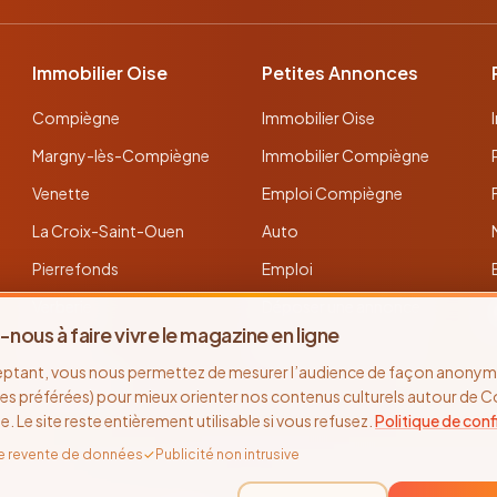
Immobilier Oise
Petites Annonces
Compiègne
Immobilier Oise
Margny-lès-Compiègne
Immobilier Compiègne
Venette
Emploi Compiègne
La Croix-Saint-Ouen
Auto
Pierrefonds
Emploi
Verberie
Déposer une annonce
-nous à faire vivre le magazine en ligne
Noyon
Toutes les annonces
eptant, vous nous permettez de mesurer l’audience de façon anonyme
Thourotte
es préférées) pour mieux orienter nos contenus culturels autour de 
se. Le site reste entièrement utilisable si vous refusez.
Politique de conf
e revente de données
✓
Publicité non intrusive