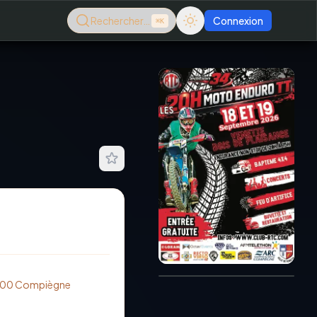
Rechercher…
Connexion
⌘K
6
Consultez le dernier
magazine en ligne
Août
2026
0200 Compiègne