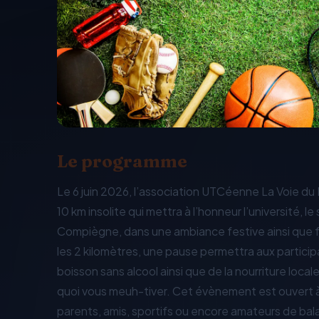
Le programme
Le 6 juin 2026, l’association UTCéenne La Voie d
10 km insolite qui mettra à l’honneur l’université, le
Compiègne, dans une ambiance festive ainsi que fa
les 2 kilomètres, une pause permettra aux partici
boisson sans alcool ainsi que de la nourriture loca
quoi vous meuh-tiver. Cet évènement est ouvert à 
parents, amis, sportifs ou encore amateurs de bal