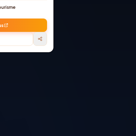
ourisme
us