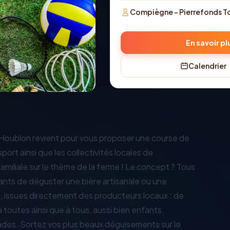
Compiègne - Pierrefonds T
En savoir pl
Calendrier
u Houblon revient pour vous proposer une course de
 sport ainsi que les collectivités locales de
miliale sur le thème de la ferme ! Le concept ? Tous
pants de déguster une bière artisanale ou une
le, issues directement des producteurs locaux : de
toutes ainsi que à tous, aussi bien enfants,
ades. Sortez vos plus beaux déguisements sur le