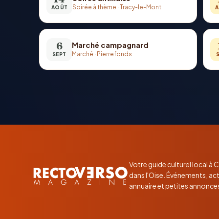
Soirée à thème
·
Tracy-le-Mont
AOÛT
A
6
Marché campagnard
Marché
·
Pierrefonds
SEPT
Votre guide culturel local à
dans l'Oise. Événements, act
annuaire et petites annonce