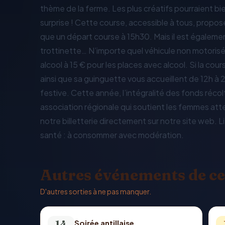
thème de la ferme. Les plus créatifs pourraient b
surprise ! Cette course, accessible à tous, propos
que un départ course à 15h30. Mais il est également
trottinette… N’importe quel véhicule non motorisé 
alcool à 15 € pour les places avec alcool. Si la cou
ainsi que sa guinguette vous accueillent de 12h à
festive. Cette année, l’intégralité des fonds récol
association régionale qui soutient les femmes att
notre billetterie directement sur notre site web. L
santé : à consommer avec modération.
Autres événements de ce
D'autres sorties à ne pas manquer.
14
Soirée antillaise