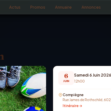
Actus
Promos
Annuaire
Annonces
n
6
Samedi 6 Juin 202
12h00
JUIN
Compiègne
Rue James de Rothschild, 6
Itinéraire →