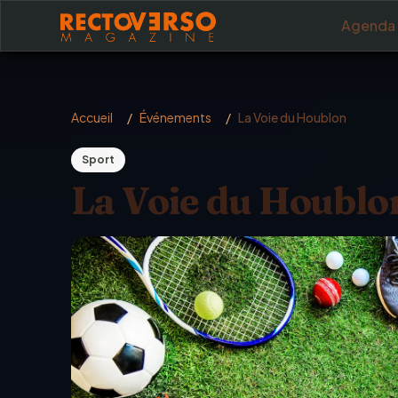
Aller au contenu principal
Agenda
Accueil
/
Événements
/
La Voie du Houblon
Sport
La Voie du Houblo