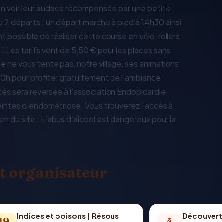
ien voir leur audace récompensée par une petite
e 2 départs : un départ marche à pied à 14h30 ainsi
 possible de réaliser cette course en vélo, rollers,
! Les tarifs vont de 5,50 € pour les places sans
rse ne vous tente pas, notre village, ses animations
 20h pour profiter gratuitement de l'ambiance
tés sera reversée à l’association Endopicardie,
eintes d’endométriose. Vous trouverez l’accès à
ien du site : L’abus d’alcool est dangereux pour la
t organisateur
Indices et poisons | Résous
Découvert
19
4