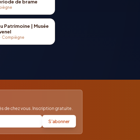
période de brame
iègne
u Patrimoine | Musée
venel
·
Compiègne
 de chez vous. Inscription gratuite.
S'abonner