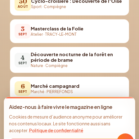
30
Cyclo-croisière : Découverte de l'Oise
Sport
·
Compiègne
AOÛT
3
Masterclass de la Folie
Atelier
·
TRACY-LE-MONT
SEPT
Découverte nocturne de la forêt en
4
période de brame
SEPT
Nature
·
Compiègne
6
Marché campagnard
Marché
·
PIERREFONDS
SEPT
Aidez-nous à faire vivre le magazine en ligne
Journées du Patrimoine | Sucrerie de
19
Cookies de mesure d’audience anonyme pour améliorer
Francières
SEPT
nos contenus locaux. Le site fonctionne aussi sans
Visite
·
Francières
accepter.
Politique de confidentialité