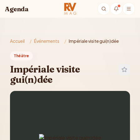
Aller au contenu principal
Agenda
Accueil
/
Événements
/
Impériale visite gui(n)dée
Théâtre
Impériale visite
gui(n)dée