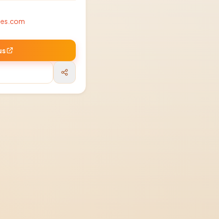
hes.com
us