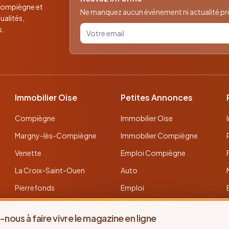
 Compiègne et
Ne manquez aucun événement ni actualité près
ualités,
Votre email pour la newsletter
s.
Immobilier Oise
Petites Annonces
Compiègne
Immobilier Oise
Margny-lès-Compiègne
Immobilier Compiègne
Venette
Emploi Compiègne
La Croix-Saint-Ouen
Auto
Pierrefonds
Emploi
Verberie
Déposer une annonce
-nous à faire vivre le magazine en ligne
Noyon
Toutes les annonces