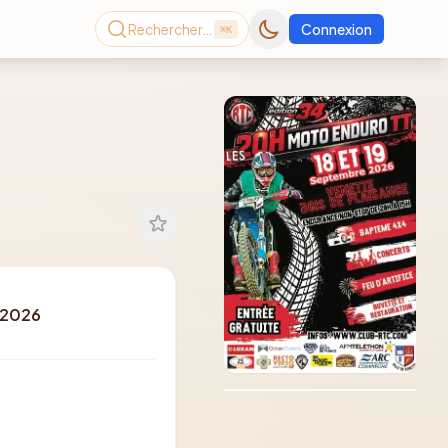
Rechercher…
Connexion
⌘K
 2026
Consultez le dernier
magazine en ligne
Août
2026