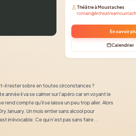
Théâtre à Moustaches
romain@letheatreamoustac
En savoir pl
Calendrier
t-il rester sobre en toutes circonstances ?
e année il va se calmer sur l'apéro car en voyant le
e rend compte qu'il se laisse un peu trop aller. Alors
ry January. Un mois entier sans alcool pour
st irrévocable. Ce qui n'est pas sans faire ...