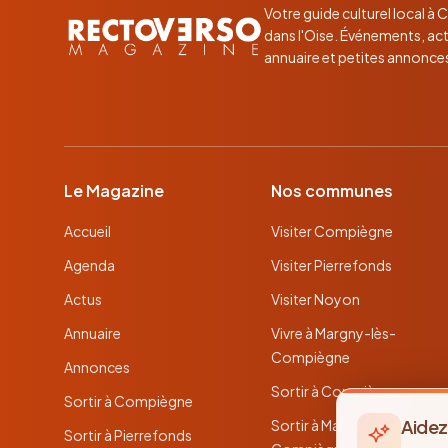
Votre guide culturel local à
dans l'Oise. Événements, act
annuaire et petites annonce
Le Magazine
Nos communes
Accueil
Visiter Compiègne
Agenda
Visiter Pierrefonds
Actus
Visiter Noyon
Annuaire
Vivre à Margny-lès-
Compiègne
Annonces
Sortir à Compiègne
Sortir à Compiègne
Aidez
Sortir à Margny-lès-
Sortir à Pierrefonds