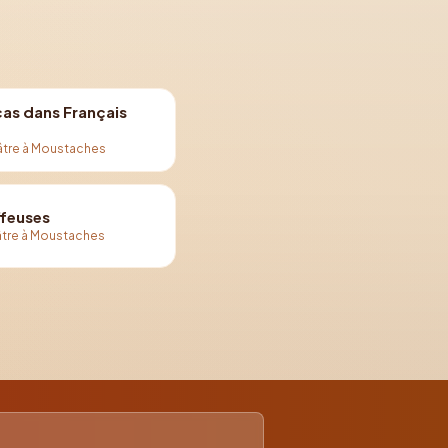
cas dans Français
âtre à Moustaches
ffeuses
tre à Moustaches