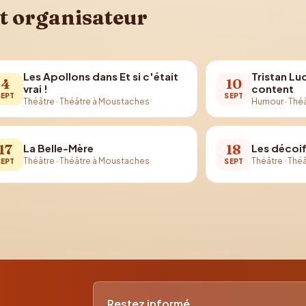
t organisateur
Les Apollons dans Et si c'était
Tristan Lu
4
10
vrai !
content
SEPT
SEPT
Théâtre
·
Théâtre à Moustaches
Humour
·
Thé
17
18
La Belle-Mère
Les décoi
Théâtre
·
Théâtre à Moustaches
Théâtre
·
Théâ
SEPT
SEPT
Restez informé