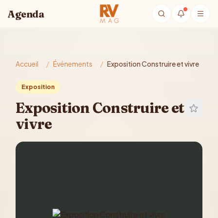
Aller au contenu principal
Agenda
Accueil
/
Événements
/
Exposition Construire et vivre
Exposition
Exposition Construire et
vivre