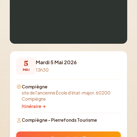
5
Mardi 5 Mai 2026
13h30
MAI
Compiègne
site de l'ancienne École d'état-major, 60200
Compiègne
Itinéraire →
Compiègne - Pierrefonds Tourisme