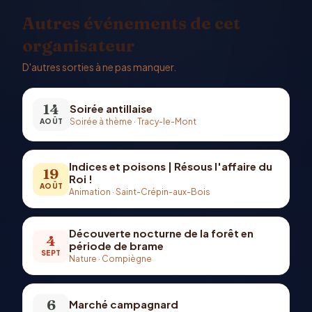
Autres événements de cet
organisateur
D'autres sorties à ne pas manquer.
14
Soirée antillaise
Soirée à thème
·
Tracy-le-Mont
AOÛT
Indices et poisons | Résous l'affaire du
19
Roi !
AOÛT
Animation
·
Saint-Crépin-aux-Bois
Découverte nocturne de la forêt en
4
période de brame
SEPT
Nature
·
Compiègne
6
Marché campagnard