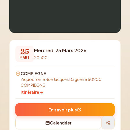
25
Mercredi 25 Mars 2026
20h00
MARS
COMPIEGNE
Ziquodrome Rue Jacques Daguerre 60200
COMPIEGNE
Itinéraire →
En savoir plus
Calendrier