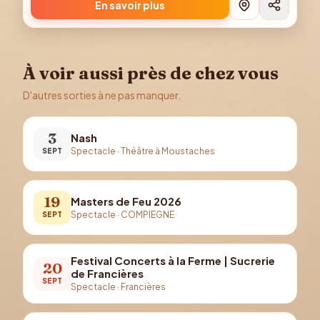
En savoir plus
À voir aussi près de chez vous
D'autres sorties à ne pas manquer.
3
Nash
Spectacle
·
Théâtre à Moustaches
SEPT
19
Masters de Feu 2026
Spectacle
·
COMPIEGNE
SEPT
Festival Concerts à la Ferme | Sucrerie
20
de Francières
SEPT
Spectacle
·
Francières