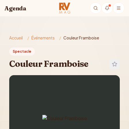
Aller au contenu principal
Agenda
Accueil
/
Événements
/
Couleur Framboise
Spectacle
Couleur Framboise