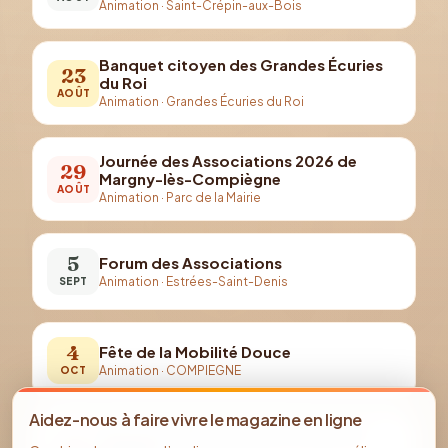
Animation
·
Saint-Crépin-aux-Bois
Banquet citoyen des Grandes Écuries
23
du Roi
AOÛT
Animation
·
Grandes Écuries du Roi
Journée des Associations 2026 de
29
Margny-lès-Compiègne
AOÛT
Animation
·
Parc de la Mairie
5
Forum des Associations
Animation
·
Estrées-Saint-Denis
SEPT
4
Fête de la Mobilité Douce
Animation
·
COMPIEGNE
OCT
Aidez-nous à faire vivre le magazine en ligne
Parcours Halloween pour enfants et
29