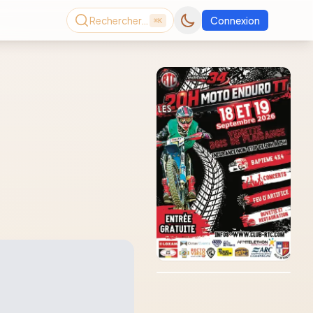
Rechercher…
Connexion
⌘K
Consultez le dernier
magazine en ligne
Août
2026