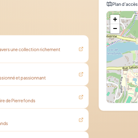
Plan d'accès
+
−
avers une collection richement
passionné et passionnant
oire de Pierrefonds
Itinéraire 
rands