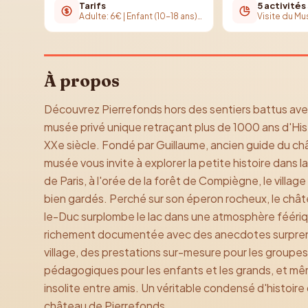
Tarifs
5 activités
Adulte: 6€ | Enfant (10-18 ans): 3€ | Gratuit pour les moins de 10 ans
À propos
Découvrez Pierrefonds hors des sentiers battus ave
musée privé unique retraçant plus de 1000 ans d'Hi
XXe siècle. Fondé par Guillaume, ancien guide du c
musée vous invite à explorer la petite histoire dans l
de Paris, à l'orée de la forêt de Compiègne, le villa
bien gardés. Perché sur son éperon rocheux, le châte
le-Duc surplombe le lac dans une atmosphère fééri
richement documentée avec des anecdotes surprena
village, des prestations sur-mesure pour les groupes
pédagogiques pour les enfants et les grands, et 
insolite entre amis. Un véritable condensé d'histoire 
château de Pierrefonds.