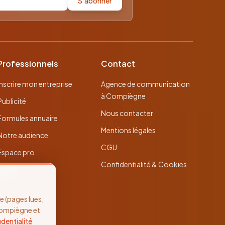
S'abonner
Professionnels
Contact
Inscrire mon entreprise
Agence de communication
à Compiègne
Publicité
Nous contacter
Formules annuaire
Mentions légales
Notre audience
CGU
Espace pro
Confidentialité & Cookies
 (pages lues,
Compiègne et
identialité