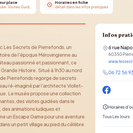
 sur place
Horaires en fiche
Visite du Musée · Visites Guidées · Escape Game
détail dans les infos pratiques
Infos prat
c Les Secrets de Pierrefonds, un
6 rue Napo
60350
Pier
stoire de l'époque Mérovingienne au
www.lessecr
hâteau passionné et passionnant, ce
a Grande Histoire. Situé à 1h30 au nord
06 72 56 9
ge de Pierrefonds regorge de secrets
au ré-imaginé par l'architecte Viollet-
que. Le musée propose une collection
ntes, des visites guidées dans le
Horaires d'o
, des animations ludiques et
même un Escape Game pour une aventure
Tous Les Jours
:
dans un petit village au pied du célèbre