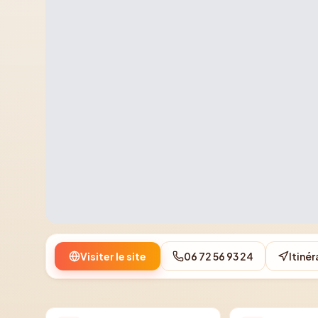
Visiter le site
06 72 56 93 24
Itinér