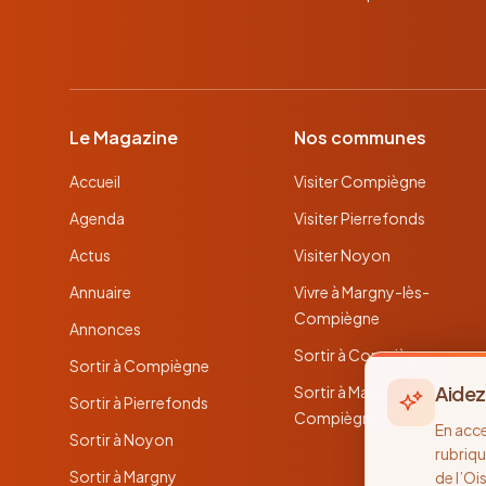
Le Magazine
Nos communes
Accueil
Visiter Compiègne
Agenda
Visiter Pierrefonds
Actus
Visiter Noyon
Annuaire
Vivre à Margny-lès-
Compiègne
Annonces
Sortir à Compiègne
Sortir à Compiègne
Aidez
Sortir à Margny-lès-
Sortir à Pierrefonds
Compiègne
En acc
Sortir à Noyon
rubriqu
Sortir à Margny
de l’Oi