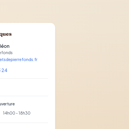
iques
léon
refonds
etsdepierrefonds.fr
3 24
uverture
14h00 - 18h30