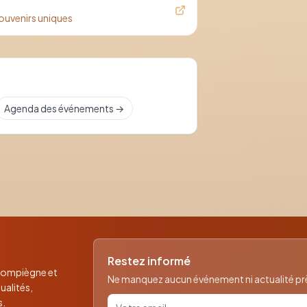
ouvenirs uniques
Agenda des événements →
Restez informé
 Compiègne et
Ne manquez aucun événement ni actualité près
ualités,
Votre email pour la newsletter
s.