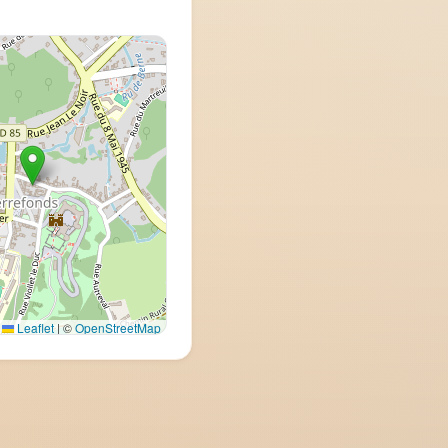
Leaflet
|
©
OpenStreetMap
(Google Maps)