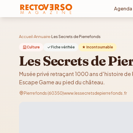
Aller au contenu principal
Agenda
Accueil
›
Annuaire
›
Les Secrets de Pierrefonds
Culture
Fiche vérifiée
★ Incontournable
Les Secrets de Pie
Musée privé retraçant 1000 ans d'histoire de 
Escape Game au pied du château.
Pierrefonds (60350)
www.lessecretsdepierrefonds.fr