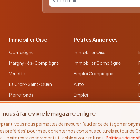
Immobilier Oise
Petites Annonces
Compiègne
Immobilier Oise
Margny-lès-Compiègne
Immobilier Compiègne
Venette
Emploi Compiègne
La Croix-Saint-Ouen
Auto
Pierrefonds
Emploi
Verberie
Déposer une annonce
-nous à faire vivre le magazine en ligne
Noyon
Toutes les annonces
eptant, vous nous permettez de mesurer l’audience de façon anonyme
Thourotte
es préférées) pour mieux orienter nos contenus culturels autour de 
se. Le site reste entièrement utilisable si vous refusez.
Politique de conf