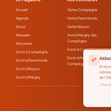
Accueil
Visiter Compiègne
Agenda
Visiter Pierrefonds
Actus
Visiter Noyon
Annuaire
Vivre à Margny-lès-
Compiègne
Annonces
Sortir à Compiègne
Sortir à Compiègne
Aidez
Sortir à Margny-lès-
Sortir à Pierrefonds
Compiègne
En acc
Sortir à Noyon
rubriqu
Sortir à Margny
de l’Oi
✓
Pas d