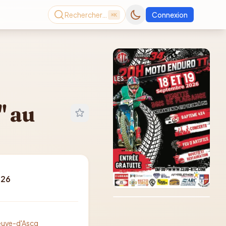
Rechercher…
Connexion
⌘K
" au
Consultez le dernier
026
magazine en ligne
Août
2026
neuve-d'Ascq