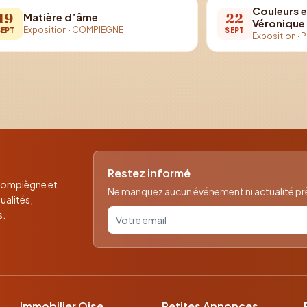
Couleurs et
19
22
Matière d’âme
Véronique
Exposition
·
COMPIEGNE
SEPT
SEPT
Exposition
·
P
Restez informé
 Compiègne et
Ne manquez aucun événement ni actualité près
ualités,
Votre email pour la newsletter
s.
Immobilier Oise
Petites Annonces