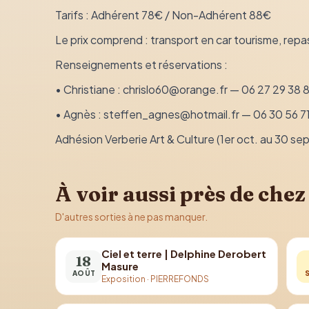
Tarifs : Adhérent 78€ / Non-Adhérent 88€
Le prix comprend : transport en car tourisme, repa
Renseignements et réservations :
• Christiane : chrislo60@orange.fr — 06 27 29 38 8
• Agnès : steffen_agnes@hotmail.fr — 06 30 56 7
Adhésion Verberie Art & Culture (1er oct. au 30 sept
À voir aussi près de chez
D'autres sorties à ne pas manquer.
Ciel et terre | Delphine Derobert
18
Masure
AOÛT
Exposition
·
PIERREFONDS