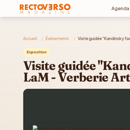
Aller au contenu principal
Agenda
Accueil
/
Événements
/
Visite guidée "Kandinsky fa
Exposition
Visite guidée "Kan
LaM - Verberie Art