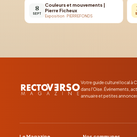
Couleurs et mouvements |
8
Pierre Ficheux
SEPT
Exposition
·
PIERREFONDS
Votre guide culturel local à
dans l'Oise. Événements, act
annuaire et petites annonce
Le Magazine
Nos communes