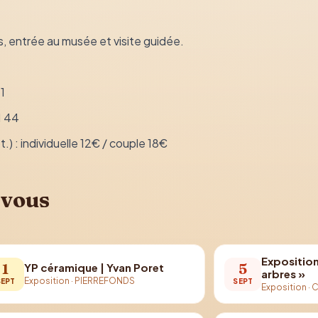
s, entrée au musée et visite guidée.
1
1 44
.) : individuelle 12€ / couple 18€
 vous
Exposition
1
5
YP céramique | Yvan Poret
arbres »
Exposition
·
PIERREFONDS
SEPT
SEPT
Exposition
·
C