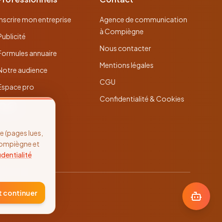
Inscrire mon entreprise
Agence de communication
à Compiègne
Publicité
Nous contacter
Formules annuaire
Mentions légales
Notre audience
CGU
Espace pro
Confidentialité & Cookies
 (pages lues,
Compiègne et
identialité
t continuer