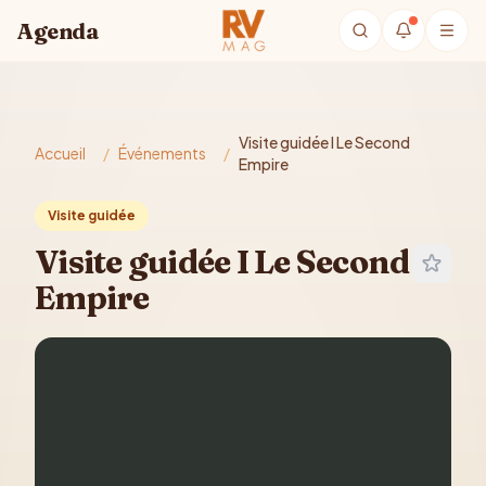
Aller au contenu principal
Agenda
Visite guidée I Le Second
Accueil
/
Événements
/
Empire
Visite guidée
Visite guidée I Le Second
Empire