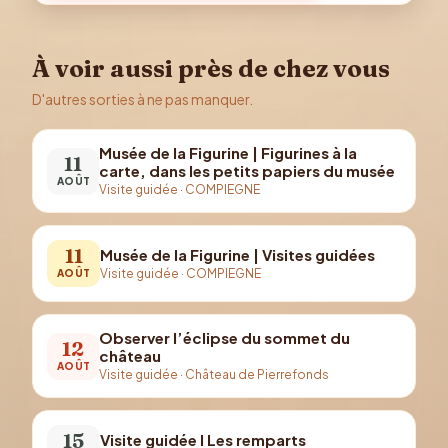
À voir aussi près de chez vous
D'autres sorties à ne pas manquer.
Musée de la Figurine | Figurines à la
11
carte, dans les petits papiers du musée
AOÛT
Visite guidée
·
COMPIEGNE
11
Musée de la Figurine | Visites guidées
Visite guidée
·
COMPIEGNE
AOÛT
Observer l’éclipse du sommet du
12
château
AOÛT
Visite guidée
·
Château de Pierrefonds
15
Visite guidée I Les remparts