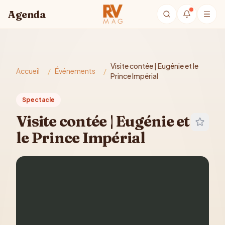
Aller au contenu principal
Agenda
Visite contée | Eugénie et le
Accueil
/
Événements
/
Prince Impérial
Spectacle
Visite contée | Eugénie et
le Prince Impérial