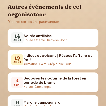
Autres événements de cet
organisateur
D'autres sorties à ne pas manquer.
14
Soirée antillaise
Soirée à thème
·
Tracy-le-Mont
AOÛT
Indices et poisons | Résous l'affaire du
19
Roi !
AOÛT
Animation
·
Saint-Crépin-aux-Bois
Découverte nocturne de la forêt en
4
période de brame
SEPT
Nature
·
Compiègne
6
Marché campagnard