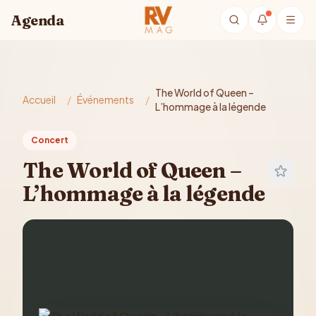
Aller au contenu principal
Agenda
The World of Queen –
Accueil
/
Événements
/
L’hommage à la légende
Concert
The World of Queen –
L’hommage à la légende