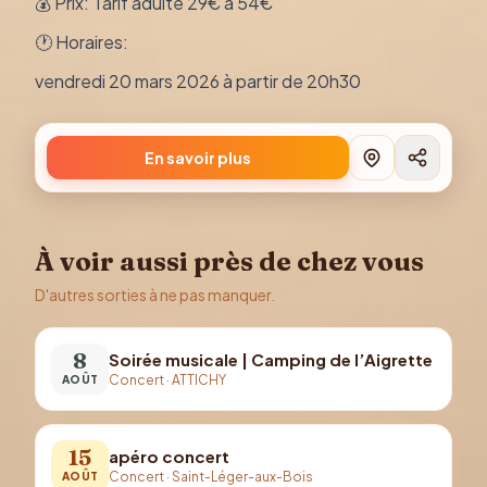
💰 Prix: Tarif adulte 29€ à 54€
🕐 Horaires:
vendredi 20 mars 2026 à partir de 20h30
En savoir plus
À voir aussi près de chez vous
D'autres sorties à ne pas manquer.
8
Soirée musicale | Camping de l’Aigrette
Concert
·
ATTICHY
AOÛT
15
apéro concert
Concert
·
Saint-Léger-aux-Bois
AOÛT