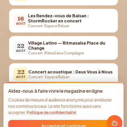
Les Rendez-vous de Balsan :
16
StormRocker en concert
AOÛT
Concert
·
Espace Balsan
Village Latino — Ritmasalsa Place du
22
Change
AOÛT
Concert
·
RitmaSalsa Compiègne
22
Concert acoustique : Deux Vous à Nous
Concert
·
Espace Balsan
AOÛT
Aidez-nous à faire vivre le magazine en ligne
Soirée salsa — Ritmasalsa au Park
28
Cookies de mesure d’audience anonyme pour améliorer
Nautic (août)
AOÛT
nos contenus locaux. Le site fonctionne aussi sans
Concert
·
RitmaSalsa Compiègne
accepter.
Politique de confidentialité
Accepter et continuer