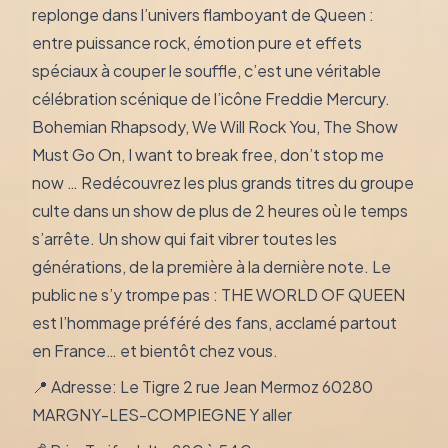
replonge dans l’univers flamboyant de Queen :
entre puissance rock, émotion pure et effets
spéciaux à couper le souffle, c’est une véritable
célébration scénique de l’icône Freddie Mercury.
Bohemian Rhapsody, We Will Rock You, The Show
Must Go On, I want to break free, don’t stop me
now … Redécouvrez les plus grands titres du groupe
culte dans un show de plus de 2 heures où le temps
s’arrête. Un show qui fait vibrer toutes les
générations, de la première à la dernière note. Le
public ne s’y trompe pas : THE WORLD OF QUEEN
est l’hommage préféré des fans, acclamé partout
en France… et bientôt chez vous.
📍 Adresse: Le Tigre 2 rue Jean Mermoz 60280
MARGNY-LES-COMPIEGNE Y aller