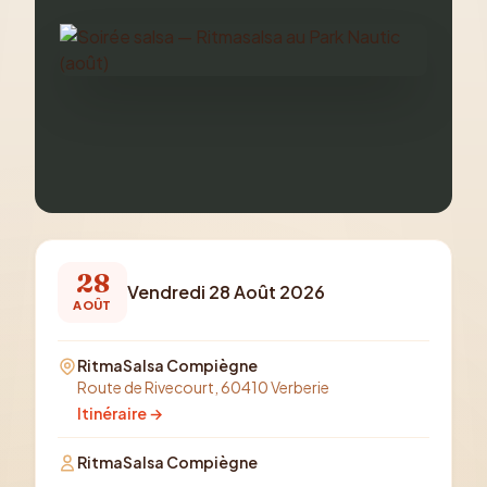
28
Vendredi 28 Août 2026
AOÛT
RitmaSalsa Compiègne
Route de Rivecourt, 60410 Verberie
Itinéraire →
RitmaSalsa Compiègne