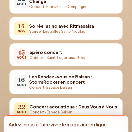
Change
AOÛT
Concert
·
RitmaSalsa Compiègne
14
Soirée latino avec Ritmasalsa
Soirée
·
Les Salles Saint-Nicolas
NOV
15
apéro concert
Concert
·
Saint-Léger-aux-Bois
AOÛT
Les Rendez-vous de Balsan :
16
StormRocker en concert
AOÛT
Concert
·
Espace Balsan
22
Concert acoustique : Deux Vous à Nous
Concert
·
Espace Balsan
AOÛT
Aidez-nous à faire vivre le magazine en ligne