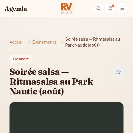
Aller au contenu principal
Agenda
Soirée salsa — Ritmasalsa au
Accueil
/
Événements
/
Park Nautic (août)
Concert
Soirée salsa —
Ritmasalsa au Park
Nautic (août)