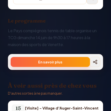
Le programme
Le Pays compiégnois tennis de table organise un
TCG dimanche 14 juin de 9h30 à 17 heures à la
maison des sports de Venette.
En savoir plus
À voir aussi près de chez vous
D'autres sorties à ne pas manquer.
15
[Visite] – Village d'Auger-Saint-Vincent