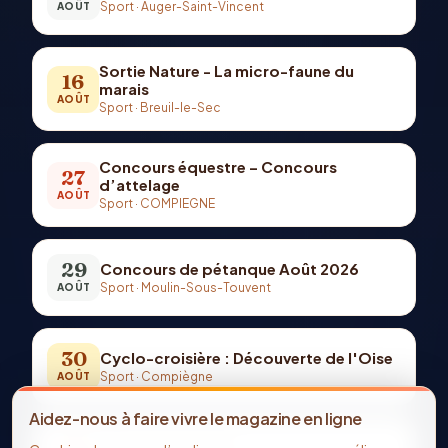
Sport
·
Auger-Saint-Vincent
AOÛT
Sortie Nature - La micro-faune du
16
marais
AOÛT
Sport
·
Breuil-le-Sec
Concours équestre – Concours
27
d’attelage
AOÛT
Sport
·
COMPIEGNE
29
Concours de pétanque Août 2026
Sport
·
Moulin-Sous-Touvent
AOÛT
30
Cyclo-croisière : Découverte de l'Oise
Sport
·
Compiègne
AOÛT
Aidez-nous à faire vivre le magazine en ligne
30
Fête de la marche