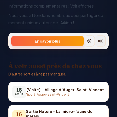
Informations complémentaires : Voir affiches
Nous vous attendons nombreux pour partager ce
moment unique autour de l’Aïkido !
En savoir plus
À voir aussi près de chez vous
D'autres sorties à ne pas manquer.
15
[Visite] – Village d'Auger-Saint-Vincent
Sport
·
Auger-Saint-Vincent
AOÛT
Sortie Nature - La micro-faune du
16
marais