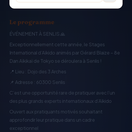
Le programme
ÉVÉNEMENT À SENLIS 🙏
Exceptionnellement cette année, le Stages
International d’Aïkido animés par Gérard Blaize – 8e
Dan Aïkikaï de Tokyo se déroulera à Senlis !
📍 Lieu : Dojo des 3 Arches
📌 Adresse : 60300 Senlis
C’est une opportunité rare de pratiquer avec l’un
des plus grands experts internationaux d’Aïkido
Ouvert aux pratiquants motivés souhaitant
approfondir leur pratique dans un cadre
exceptionnel