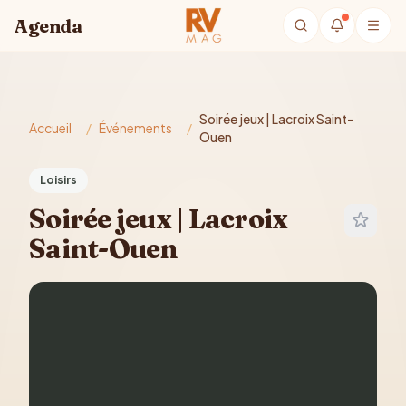
Aller au contenu principal
Agenda
Soirée jeux | Lacroix Saint-
Accueil
/
Événements
/
Ouen
Loisirs
Soirée jeux | Lacroix
Saint-Ouen