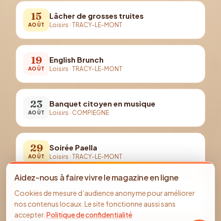
15
Lâcher de grosses truites
Loisirs
·
TRACY-LE-MONT
AOÛT
19
English Brunch
Loisirs
·
TRACY-LE-MONT
AOÛT
23
Banquet citoyen en musique
Loisirs
·
COMPIEGNE
AOÛT
29
Soirée Paella
Loisirs
·
TRACY-LE-MONT
AOÛT
Aidez-nous à faire vivre le magazine en ligne
29
Au rythme de la forêt !
Cookies de mesure d’audience anonyme pour améliorer
Loisirs
·
PIERREFONDS
AOÛT
nos contenus locaux. Le site fonctionne aussi sans
accepter.
Politique de confidentialité