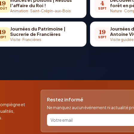
19
4
l'affaire du Roi !
forêt en 
OÛT
SEPT
Animation
·
Saint-Crépin-aux-Bois
Nature
·
Comp
Journées du Patrimoine |
Journées d
19
19
Sucrerie de Francières
Antoine Vi
SEPT
SEPT
Visite
·
Francières
Visite guidée
Restez informé
 Compiègne et
Ne manquez aucun événement ni actualité près
ualités,
Votre email pour la newsletter
s.