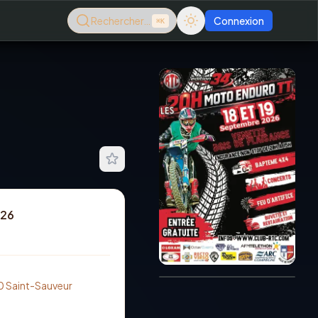
Rechercher…
Connexion
⌘K
026
Consultez le dernier
magazine en ligne
Août
2026
20 Saint-Sauveur