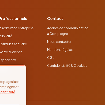
Professionnels
Contact
Inscrire mon entreprise
Agence de communication
à Compiègne
Publicité
Nous contacter
Formules annuaire
Mentions légales
Notre audience
CGU
Espace pro
Confidentialité & Cookies
 (pages lues,
Compiègne et
identialité