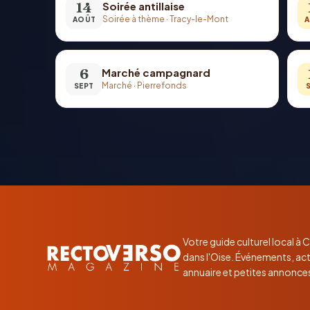
14
Soirée antillaise
Soirée à thème
·
Tracy-le-Mont
AOÛT
A
6
Marché campagnard
Marché
·
Pierrefonds
SEPT
Votre guide culturel local à
dans l'Oise. Événements, act
annuaire et petites annonce