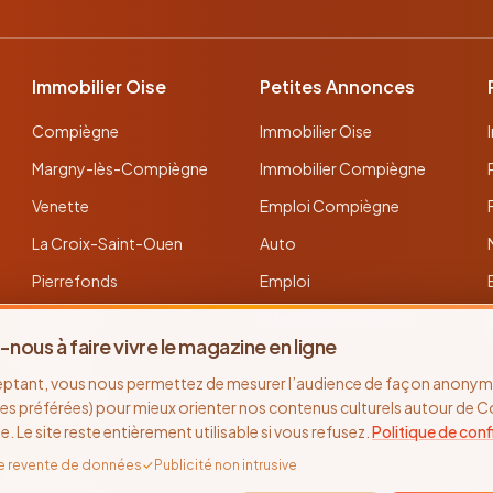
Immobilier Oise
Petites Annonces
Compiègne
Immobilier Oise
Margny-lès-Compiègne
Immobilier Compiègne
Venette
Emploi Compiègne
La Croix-Saint-Ouen
Auto
Pierrefonds
Emploi
Verberie
Déposer une annonce
-nous à faire vivre le magazine en ligne
Noyon
Toutes les annonces
eptant, vous nous permettez de mesurer l’audience de façon anonyme
Thourotte
es préférées) pour mieux orienter nos contenus culturels autour de 
se. Le site reste entièrement utilisable si vous refusez.
Politique de conf
e revente de données
✓
Publicité non intrusive