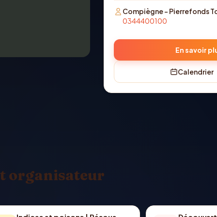
Compiègne - Pierrefonds T
0344400100
En savoir pl
Calendrier
t organisateur
Indices et poisons | Résous
Découvert