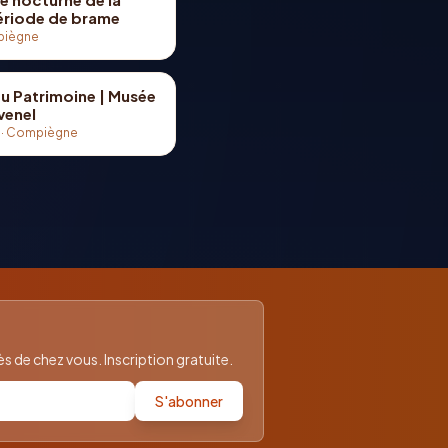
période de brame
iègne
u Patrimoine | Musée
venel
·
Compiègne
 de chez vous. Inscription gratuite.
S'abonner