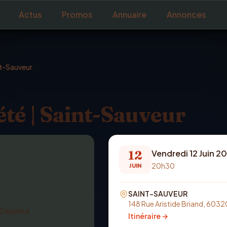
Actus
Promos
Annuaire
Annonces
nt-Sauveur
été | Saint-Sauveur
12
Vendredi 12 Juin 2
20h30
JUIN
SAINT-SAUVEUR
148 Rue Aristide Briand, 603
Itinéraire →