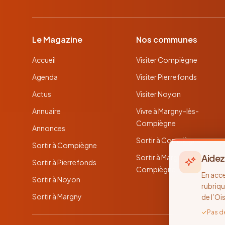
Le Magazine
Nos communes
Accueil
Visiter Compiègne
Agenda
Visiter Pierrefonds
Actus
Visiter Noyon
Annuaire
Vivre à Margny-lès-
Compiègne
Annonces
Sortir à Compiègne
Sortir à Compiègne
Aidez
Sortir à Margny-lès-
Sortir à Pierrefonds
Compiègne
En acc
Sortir à Noyon
rubriqu
Sortir à Margny
de l’Oi
✓
Pas d