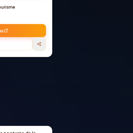
ourisme
us
e nocturne de la