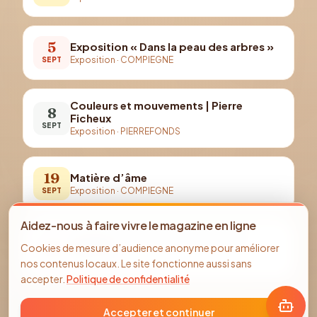
5
Exposition « Dans la peau des arbres »
Exposition
·
COMPIEGNE
SEPT
Couleurs et mouvements | Pierre
8
Ficheux
SEPT
Exposition
·
PIERREFONDS
19
Matière d’âme
Exposition
·
COMPIEGNE
SEPT
Aidez-nous à faire vivre le magazine en ligne
Couleurs et fantaisies | Véronique
22
Cookies de mesure d’audience anonyme pour améliorer
Mismetti
SEPT
nos contenus locaux. Le site fonctionne aussi sans
Exposition
·
PIERREFONDS
accepter.
Politique de confidentialité
Accepter et continuer