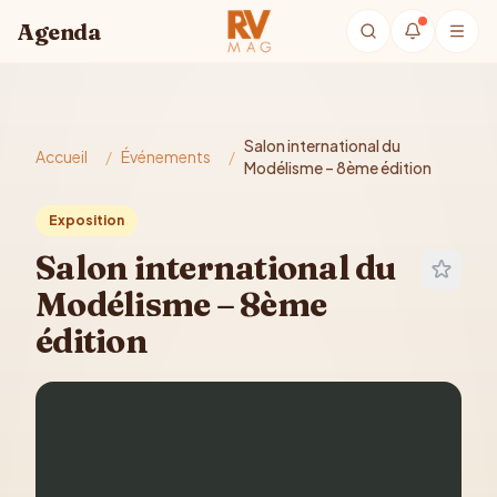
Aller au contenu principal
Agenda
Salon international du
Accueil
/
Événements
/
Modélisme – 8ème édition
Exposition
Salon international du
Modélisme – 8ème
édition