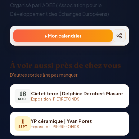
Organisé par l’ADEE ( Association pour le
Développement des Échanges Européens)
+ Mon calendrier
À voir aussi près de chez vous
D'autres sorties à ne pas manquer.
18
Ciel et terre | Delphine Derobert Masure
Exposition
·
PIERREFONDS
AOÛT
1
YP céramique | Yvan Poret
Exposition
·
PIERREFONDS
SEPT