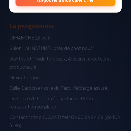
Ajouter à mon calendrier
Le programme
DIMANCHE 26 avril
Salon " Au NATUREL près de chez nous"
plantes et Produits locaux, Artisans , créateurs ,
producteurs
Grainotheque
Salle Cardon et salle du Parc , fléchage assuré.
De 10h à 17h30, entrée gratuite.. Petite
restauration sur place.
Contact : Mme JUGAND tel : 06 60 86 24 68 (de 10h
à 19h)