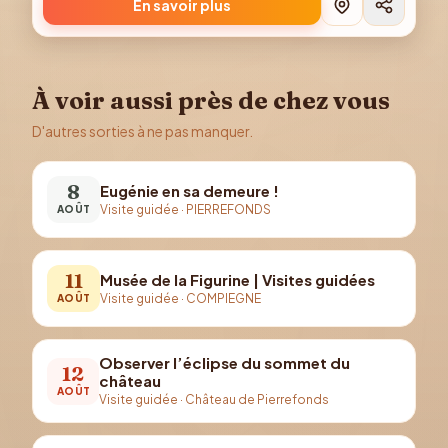
En savoir plus
À voir aussi près de chez vous
D'autres sorties à ne pas manquer.
8
Eugénie en sa demeure !
Visite guidée
·
PIERREFONDS
AOÛT
11
Musée de la Figurine | Visites guidées
Visite guidée
·
COMPIEGNE
AOÛT
Observer l’éclipse du sommet du
12
château
AOÛT
Visite guidée
·
Château de Pierrefonds