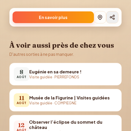
En savoir plus
À voir aussi près de chez vous
D'autres sorties à ne pas manquer.
8
Eugénie en sa demeure !
Visite guidée
·
PIERREFONDS
AOÛT
11
Musée de la Figurine | Visites guidées
Visite guidée
·
COMPIEGNE
AOÛT
Observer l’éclipse du sommet du
12
château
AOÛT