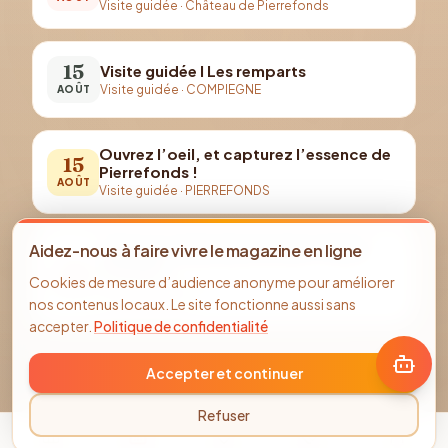
Visite guidée
·
Château de Pierrefonds
15
Visite guidée I Les remparts
Visite guidée
·
COMPIEGNE
AOÛT
Ouvrez l’oeil, et capturez l’essence de
15
Pierrefonds !
AOÛT
Visite guidée
·
PIERREFONDS
Aidez-nous à faire vivre le magazine en ligne
Visite de l'abbatiale de Saint-Martin-
16
aux-Bois
Cookies de mesure d’audience anonyme pour améliorer
Visite guidée
·
Église abbatiale de Saint-Martin-
AOÛT
nos contenus locaux. Le site fonctionne aussi sans
aux-Bois (Oise)
accepter.
Politique de confidentialité
Accepter et continuer
Refuser