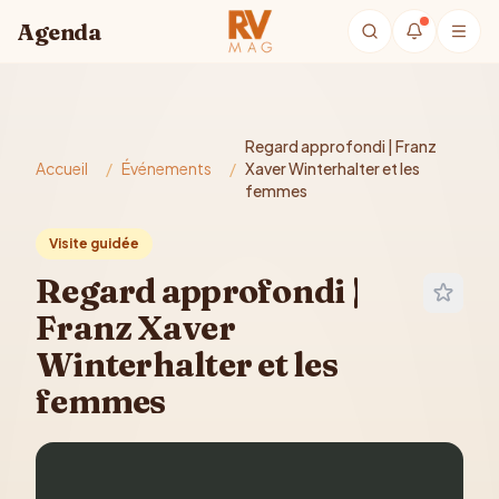
Aller au contenu principal
Agenda
Regard approfondi | Franz
Accueil
/
Événements
/
Xaver Winterhalter et les
femmes
Visite guidée
Regard approfondi |
Franz Xaver
Winterhalter et les
femmes