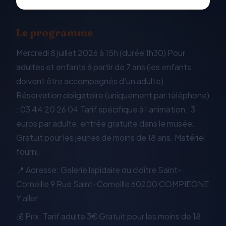
Le programme
Mercredi 8 juillet 2026 à 15h (durée 1h30) Pour
adultes et enfants à partir de 7 ans (les enfants
doivent être accompagnés d’un adulte).
Réservation obligatoire (uniquement par téléphone)
: 03 44 20 26 04 Tarif spécifique à l’animation : 3
euros par adulte, entrée gratuite dans le musée.
Gratuit pour les jeunes de moins de 18 ans. Matériel
fourni.
📍 Adresse: Galerie lapidaire du cloître Saint-
Corneille 9 Rue Saint-Corneille 60200 COMPIEGNE
Y aller
💰 Prix: Tarif adulte 3€ Gratuit pour les moins de 18