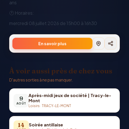
ans
🕐 Horaires:
mercredi 08 juillet 2026 de 15h00 à 16h30
En savoir plus
À voir aussi près de chez vous
D'autres sorties à ne pas manquer.
Après-midi jeux de société | Tracy-le-
9
Mont
AOÛT
Loisirs
·
TRACY-LE-MONT
14
Soirée antillaise