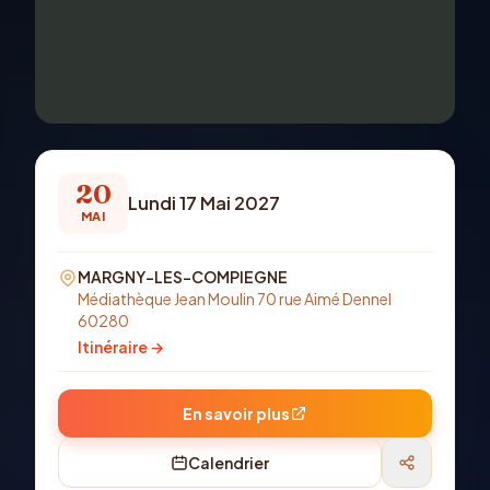
20
Lundi 17 Mai 2027
MAI
MARGNY-LES-COMPIEGNE
Médiathèque Jean Moulin 70 rue Aimé Dennel
60280
Itinéraire →
En savoir plus
Calendrier