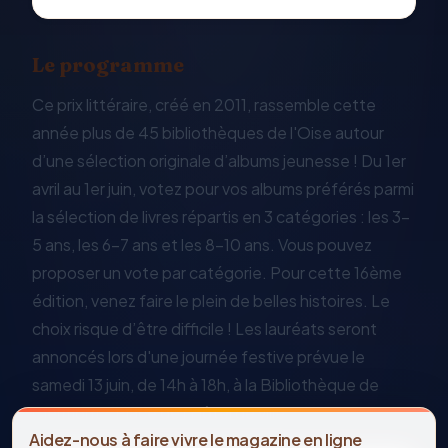
Le programme
Ce prix littéraire, créé en 2011, rassemble cette
année plus de 45 bibliothèques de l'Oise autour
d’une sélection originale d’albums jeunesse ! Du 1er
avril au 1er juin, votez pour vos albums préférés parmi
la sélection de livres répartis en 3 catégories : les 3-
5 ans, les 6-7 ans et les 8-10 ans. Vous pouvez
proposer un vote par catégorie. Pour cette 16ème
édition, venez faire le plein de belles histoires. Le
choix risque d’être difficile ! Les lauréats seront
annoncés lors d'une journée festive prévue le
samedi 13 juin, de 14h à 18h, à la Bibliothèque de
Clermont - Place de l'Hôtel de ville.
Aidez-nous à faire vivre le magazine en ligne