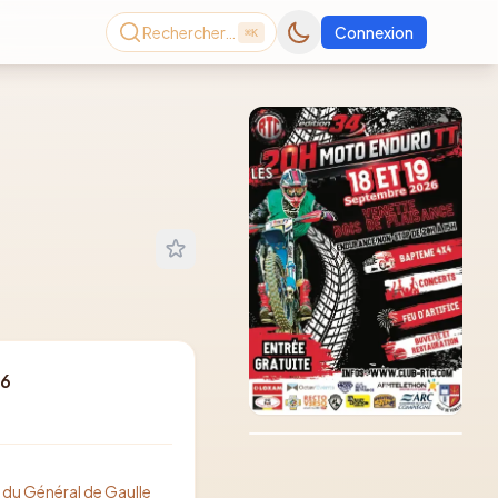
Rechercher…
Connexion
⌘K
Consultez le dernier
26
magazine en ligne
Août
2026
du Général de Gaulle