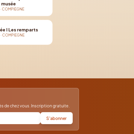
u musée
·
COMPIEGNE
dée I Les remparts
e
·
COMPIEGNE
 de chez vous. Inscription gratuite.
S'abonner