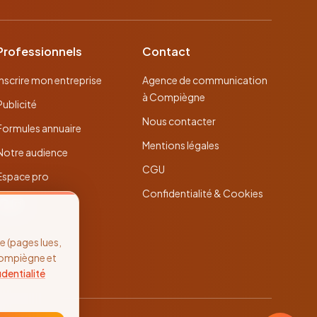
Professionnels
Contact
Inscrire mon entreprise
Agence de communication
à Compiègne
Publicité
Nous contacter
Formules annuaire
Mentions légales
Notre audience
CGU
Espace pro
Confidentialité & Cookies
 (pages lues,
Compiègne et
identialité