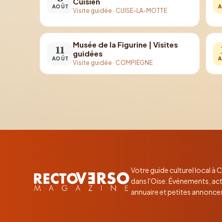
Cuisien
AOÛT
A
Visite guidée
·
CUISE-LA-MOTTE
Musée de la Figurine | Visites
11
guidées
AOÛT
A
Visite guidée
·
COMPIEGNE
Votre guide culturel local à
dans l'Oise. Événements, act
annuaire et petites annonce