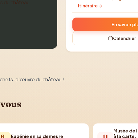
Itinéraire →
En savoir pl
Calendrier
s chefs-d’œuvre du château !.
 vous
Musée de la
8
11
Eugénie en sa demeure !
à la carte,