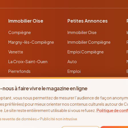
Immobilier Oise
Petites Annonces
Compiègne
Immobilier Oise
Margny-lès-Compiègne
Immobilier Compiègne
Venette
Emploi Compiègne
La Croix-Saint-Ouen
Auto
Pierrefonds
Emploi
Verberie
Déposer une annonce
-nous à faire vivre le magazine en ligne
Noyon
Toutes les annonces
eptant, vous nous permettez de mesurer l’audience de façon anonyme
Thourotte
es préférées) pour mieux orienter nos contenus culturels autour de 
se. Le site reste entièrement utilisable si vous refusez.
Politique de conf
e revente de données
✓
Publicité non intrusive