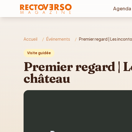
Aller au contenu principal
Agenda
Accueil
/
Événements
/
Premier regard | Les incont
Visite guidée
Premier regard | 
château