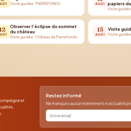
papiers d
Visite guidée
·
PIERREFONDS
OÛT
AOÛT
Visite guidée
Observer l’éclipse du sommet
12
15
Visite gui
du château
Visite guidé
OÛT
AOÛT
Visite guidée
·
Château de Pierrefonds
Restez informé
 Compiègne et
Ne manquez aucun événement ni actualité près
ualités,
Votre email pour la newsletter
s.