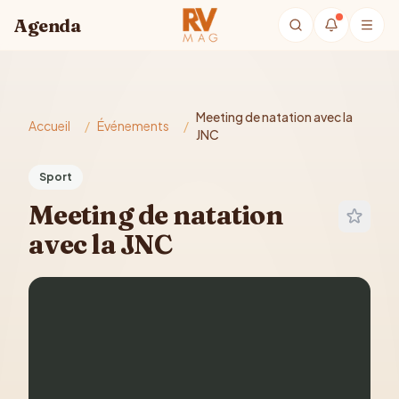
Aller au contenu principal
Agenda
Meeting de natation avec la
Accueil
/
Événements
/
JNC
Sport
Meeting de natation
avec la JNC