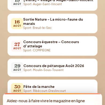
Sport
·
Auger-Saint-Vincent
AOÛT
Sortie Nature - La micro-faune du
16
marais
AOÛT
Sport
·
Breuil-le-Sec
Concours équestre – Concours
27
d’attelage
AOÛT
Sport
·
COMPIEGNE
29
Concours de pétanque Août 2026
Sport
·
Moulin-Sous-Touvent
AOÛT
30
Fête de la marche
Sport
·
Ribécourt-Dreslincourt
AOÛT
Aidez-nous à faire vivre le magazine en ligne