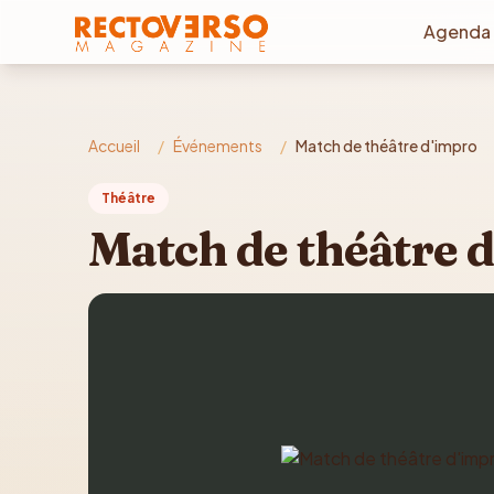
Aller au contenu principal
Agenda
Accueil
/
Événements
/
Match de théâtre d'impro
Théâtre
Match de théâtre 