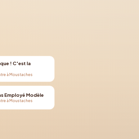
que ! C'est la
tre à Moustaches
s Employé Modèle
tre à Moustaches