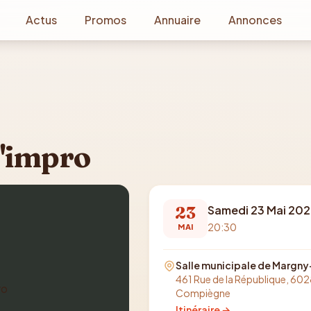
Actus
Promos
Annuaire
Annonces
d'impro
23
Samedi 23 Mai 20
20:30
MAI
Salle municipale de Marg
461 Rue de la République, 60
Compiègne
Itinéraire →