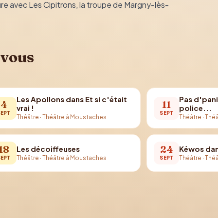
dure avec Les Cipitrons, la troupe de Margny-lès-
 vous
Les Apollons dans Et si c'était
Pas d'pani
4
11
vrai !
police...
SEPT
SEPT
Théâtre
·
Théâtre à Moustaches
Théâtre
·
Théâ
18
24
Les décoiffeuses
Kéwos dan
Théâtre
·
Théâtre à Moustaches
Théâtre
·
Théâ
SEPT
SEPT