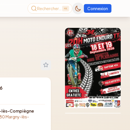
Rechercher…
Connexion
⌘K
26
Consultez le dernier
magazine en ligne
Août
2026
ny-lès-Compiègne
280 Margny-lès-