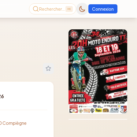
Rechercher…
Connexion
⌘K
26
Consultez le dernier
magazine en ligne
Août
2026
0200 Compiègne