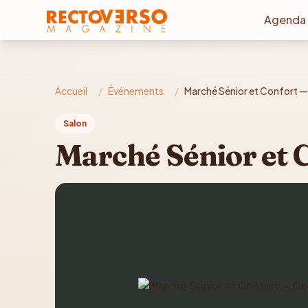
Aller au contenu principal
Agenda
Accueil
/
Événements
/
Marché Sénior et Confort
Salon
Marché Sénior et