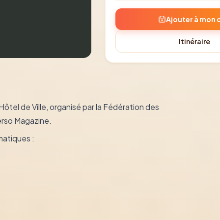
Ajouter à mon 
Itinéraire
ôtel de Ville, organisé par la Fédération des
erso Magazine.
matiques :