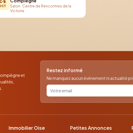
24
Compiègne
Salon
·
Centre de Rencontres de la
OCT
Victoire
Restez informé
 Compiègne et
Ne manquez aucun événement ni actualité près
ualités,
Votre email pour la newsletter
s.
Immobilier Oise
Petites Annonces