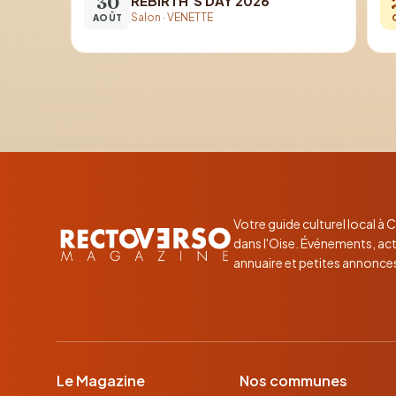
30
REBIRTH’S DAY 2026
Salon
·
VENETTE
AOÛT
Votre guide culturel local à
dans l'Oise. Événements, act
annuaire et petites annonce
Le Magazine
Nos communes