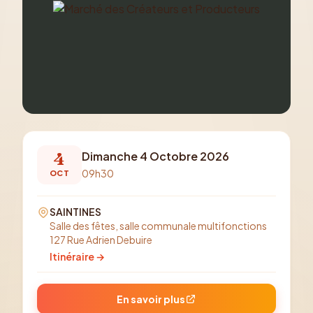
4
Dimanche 4 Octobre 2026
09h30
OCT
SAINTINES
Salle des fêtes, salle communale multifonctions
127 Rue Adrien Debuire
Itinéraire →
En savoir plus