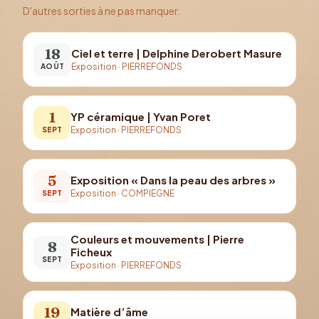
D'autres sorties à ne pas manquer.
18
Ciel et terre | Delphine Derobert Masure
Exposition
·
PIERREFONDS
AOÛT
1
YP céramique | Yvan Poret
Exposition
·
PIERREFONDS
SEPT
5
Exposition « Dans la peau des arbres »
Exposition
·
COMPIEGNE
SEPT
Couleurs et mouvements | Pierre
8
Ficheux
SEPT
Exposition
·
PIERREFONDS
19
Matière d’âme