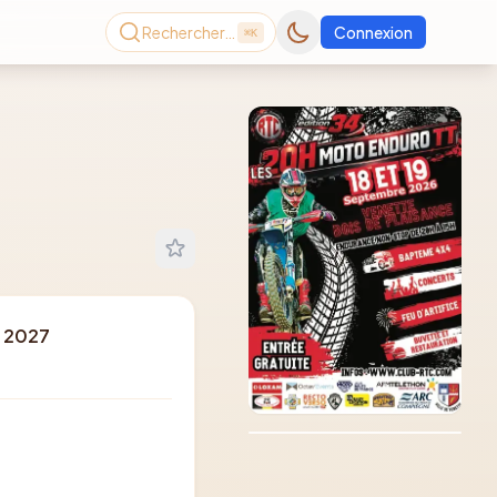
Rechercher…
Connexion
⌘K
r 2027
Consultez le dernier
magazine en ligne
Août
2026