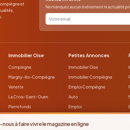
 Compiègne et
Ne manquez aucun événement ni actualité près
ualités,
Votre email pour la newsletter
s.
Immobilier Oise
Petites Annonces
Compiègne
Immobilier Oise
Margny-lès-Compiègne
Immobilier Compiègne
Venette
Emploi Compiègne
La Croix-Saint-Ouen
Auto
Pierrefonds
Emploi
Verberie
Déposer une annonce
-nous à faire vivre le magazine en ligne
Noyon
Toutes les annonces