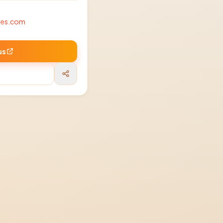
hes.com
us