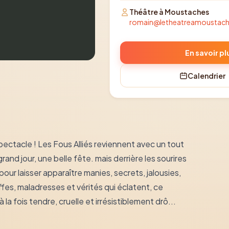
Théâtre à Moustaches
romain@letheatreamoustac
En savoir pl
Calendrier
ectacle ! Les Fous Alliés reviennent avec un tout
and jour, une belle fête. mais derrière les sourires
ur laisser apparaître manies, secrets, jalousies,
fes, maladresses et vérités qui éclatent, ce
a fois tendre, cruelle et irrésistiblement drô...