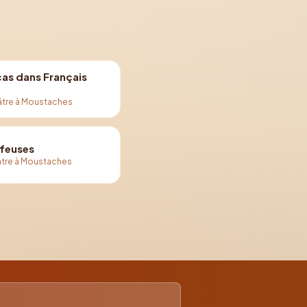
cas dans Français
âtre à Moustaches
ffeuses
tre à Moustaches