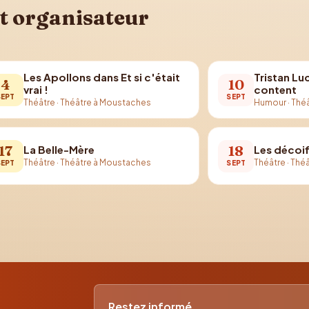
t organisateur
Les Apollons dans Et si c'était
Tristan Lu
4
10
vrai !
content
SEPT
SEPT
Théâtre
·
Théâtre à Moustaches
Humour
·
Thé
17
18
La Belle-Mère
Les décoi
Théâtre
·
Théâtre à Moustaches
Théâtre
·
Théâ
SEPT
SEPT
Restez informé