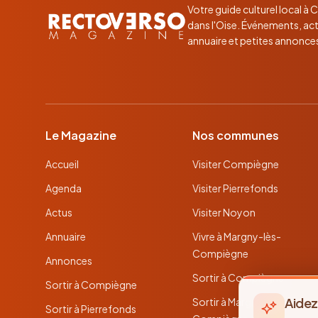
Votre guide culturel local à
dans l'Oise. Événements, act
annuaire et petites annonce
Le Magazine
Nos communes
Accueil
Visiter Compiègne
Agenda
Visiter Pierrefonds
Actus
Visiter Noyon
Annuaire
Vivre à Margny-lès-
Compiègne
Annonces
Sortir à Compiègne
Sortir à Compiègne
Aidez
Sortir à Margny-lès-
Sortir à Pierrefonds