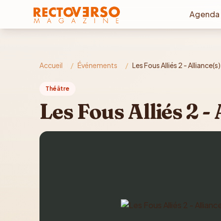
Aller au contenu principal
Agenda
Accueil
/
Événements
/
Les Fous Alliés 2 - Alliance(s)
Théâtre
Les Fous Alliés 2 - 