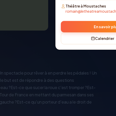
Théâtre à Moustaches
romain@letheatreamoustac
En savoir pl
Calendrier
Un spectacle pour rêver à en perdre les pédales ! Un
 le but est de répondre à des questions
s beau ?Est-ce que sucer la roue c'est tromper ?Est-
 le Tour de France en mettant du parmesan dans ses
 gauche ?Est-ce qu'un porteur d'eau a le droit de