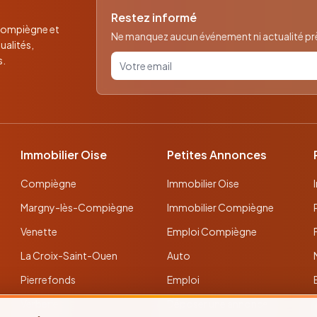
Restez informé
 Compiègne et
Ne manquez aucun événement ni actualité près
ualités,
Votre email pour la newsletter
s.
Immobilier Oise
Petites Annonces
Compiègne
Immobilier Oise
Margny-lès-Compiègne
Immobilier Compiègne
Venette
Emploi Compiègne
La Croix-Saint-Ouen
Auto
Pierrefonds
Emploi
Verberie
Déposer une annonce