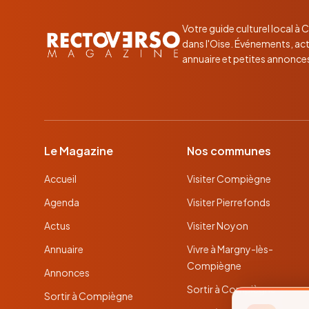
Votre guide culturel local à
dans l'Oise. Événements, act
annuaire et petites annonce
Le Magazine
Nos communes
Accueil
Visiter Compiègne
Agenda
Visiter Pierrefonds
Actus
Visiter Noyon
Annuaire
Vivre à Margny-lès-
Compiègne
Annonces
Sortir à Compiègne
Sortir à Compiègne