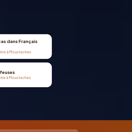
cas dans Français
âtre à Moustaches
ffeuses
tre à Moustaches