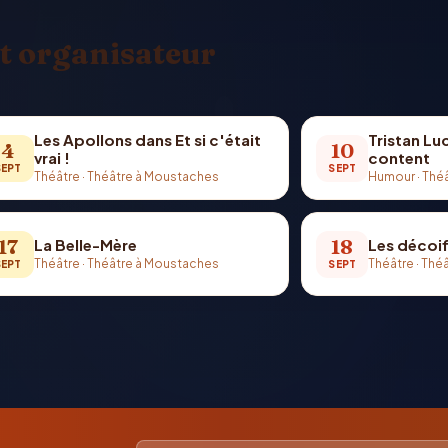
t organisateur
Les Apollons dans Et si c'était
Tristan Lu
4
10
vrai !
content
SEPT
SEPT
Théâtre
·
Théâtre à Moustaches
Humour
·
Thé
17
18
La Belle-Mère
Les décoi
Théâtre
·
Théâtre à Moustaches
Théâtre
·
Théâ
SEPT
SEPT