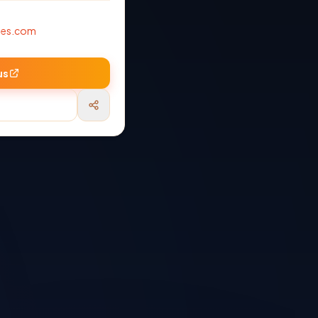
hes.com
us