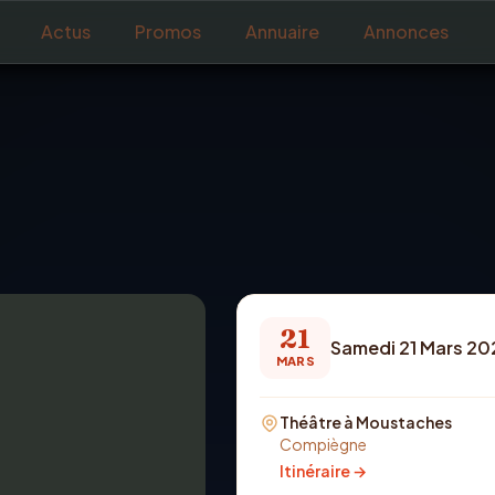
Actus
Promos
Annuaire
Annonces
21
Samedi 21 Mars 20
MARS
Théâtre à Moustaches
Compiègne
Itinéraire →