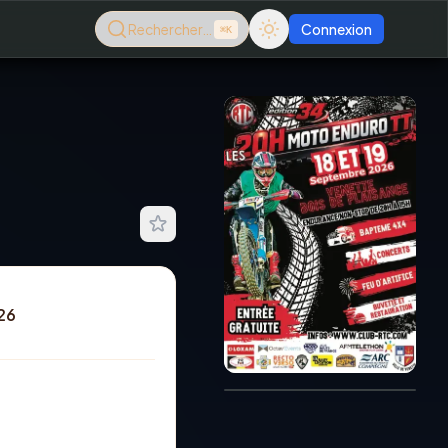
Rechercher…
Connexion
⌘K
26
Consultez le dernier
magazine en ligne
Août
2026