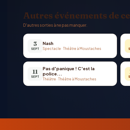
Autres événements de ce
D'autres sorties à ne pas manquer.
3
Nash
Spectacle
·
Théâtre à Moustaches
SEPT
Pas d'panique ! C'est la
11
police...
SEPT
Théâtre
·
Théâtre à Moustaches