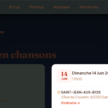
Actus
Promos
Annuaire
Annonces
ons
en chansons
14
Dimanche 14 Juin 
17h00
JUIN
SAINT-JEAN-AUX-BOIS
2 Rue du Couvent, 60350 Sai
Itinéraire →