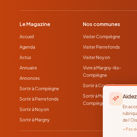
Le Magazine
Nos communes
Accueil
Visiter Compiègne
Agenda
Visiter Pierrefonds
Actus
Visiter Noyon
Annuaire
Vivre à Margny-lès-
Compiègne
Annonces
Sortir à Compiègne
Sortir à Compiègne
Aidez
Sortir à Margny-lès-
Sortir à Pierrefonds
Compiègne
En acc
Sortir à Noyon
rubriqu
Sortir à Margny
de l’Oi
✓
Pas d