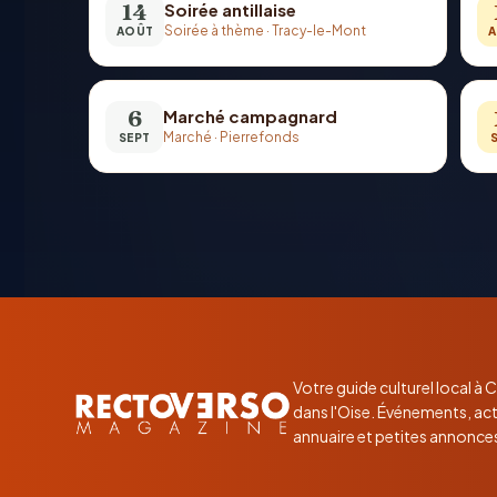
14
Soirée antillaise
Soirée à thème
·
Tracy-le-Mont
AOÛT
A
6
Marché campagnard
Marché
·
Pierrefonds
SEPT
Votre guide culturel local à
dans l'Oise. Événements, act
annuaire et petites annonce