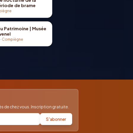
période de brame
iègne
u Patrimoine | Musée
venel
·
Compiègne
 de chez vous. Inscription gratuite.
S'abonner