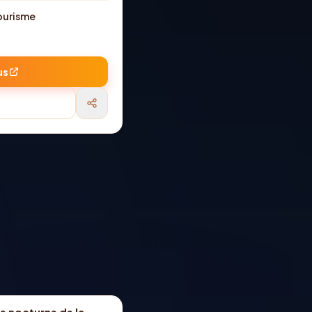
ourisme
us
e nocturne de la