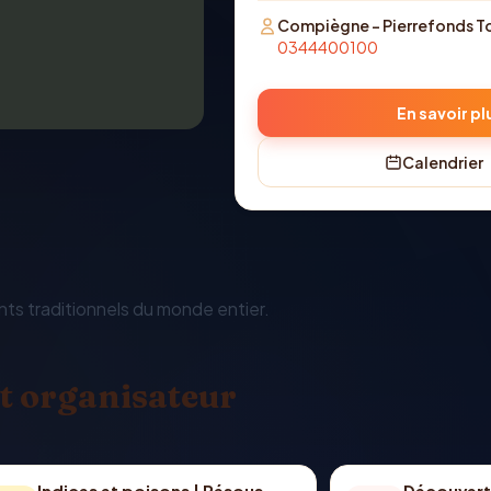
Compiègne - Pierrefonds T
0344400100
En savoir pl
Calendrier
nts traditionnels du monde entier.
t organisateur
Indices et poisons | Résous
Découvert