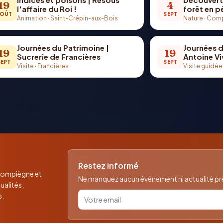
19
4
l'affaire du Roi !
forêt en 
OÛT
SEPT
Animation
·
Saint-Crépin-aux-Bois
Nature
·
Comp
Journées du Patrimoine |
Journées d
19
19
Sucrerie de Francières
Antoine Vi
SEPT
SEPT
Visite
·
Francières
Visite guidée
Restez informé
 Compiègne et
Ne manquez aucun événement ni actualité près
ualités,
Votre email pour la newsletter
s.