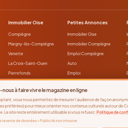
Immobilier Oise
Petites Annonces
Compiègne
Immobilier Oise
Margny-lès-Compiègne
Immobilier Compiègne
Venette
Emploi Compiègne
La Croix-Saint-Ouen
Auto
Pierrefonds
Emploi
Verberie
Déposer une annonce
-nous à faire vivre le magazine en ligne
Noyon
Toutes les annonces
eptant, vous nous permettez de mesurer l’audience de façon anonyme
Thourotte
es préférées) pour mieux orienter nos contenus culturels autour de 
se. Le site reste entièrement utilisable si vous refusez.
Politique de conf
e revente de données
✓
Publicité non intrusive