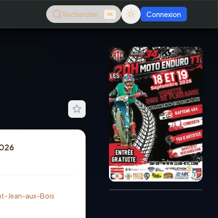
Rechercher…
Connexion
⌘K
2026
Consultez le dernier
magazine en ligne
Août
2026
nt-Jean-aux-Bois