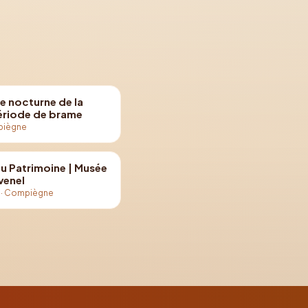
e nocturne de la
période de brame
iègne
u Patrimoine | Musée
venel
·
Compiègne