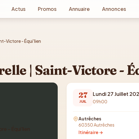
Actus
Promos
Annuaire
Annonces
nt-Victore - Équi'lien
elle | Saint-Victore - É
27
Lundi 27 Juillet 20
09h00
JUIL
Autrêches
60350 Autrêches
Itinéraire →