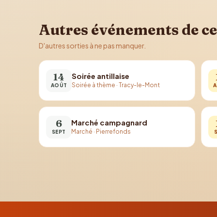
Autres événements de ce
D'autres sorties à ne pas manquer.
14
Soirée antillaise
Soirée à thème
·
Tracy-le-Mont
AOÛT
A
6
Marché campagnard
Marché
·
Pierrefonds
SEPT