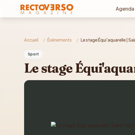
Aller au contenu principal
Agenda
Accueil
/
Événements
/
Le stage Équi'aquarelle | Sai
Sport
Le stage Équi'aquar