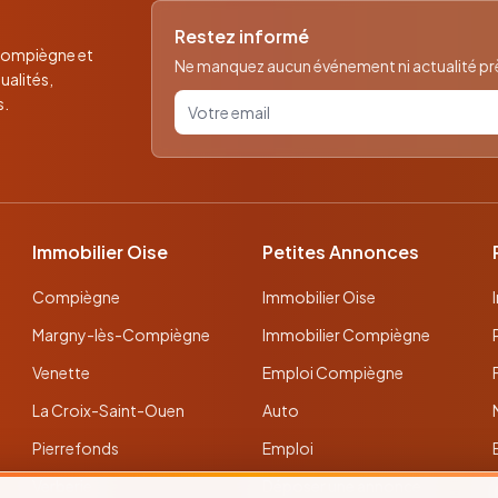
Restez informé
 Compiègne et
Ne manquez aucun événement ni actualité près
ualités,
Votre email pour la newsletter
s.
Immobilier Oise
Petites Annonces
Compiègne
Immobilier Oise
Margny-lès-Compiègne
Immobilier Compiègne
Venette
Emploi Compiègne
La Croix-Saint-Ouen
Auto
Pierrefonds
Emploi
Verberie
Déposer une annonce