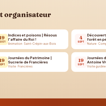
t organisateur
Indices et poisons | Résous
Découvert
19
4
l'affaire du Roi !
forêt en 
OÛT
SEPT
Animation
·
Saint-Crépin-aux-Bois
Nature
·
Comp
Journées du Patrimoine |
Journées d
19
19
Sucrerie de Francières
Antoine Vi
SEPT
SEPT
Visite
·
Francières
Visite guidée