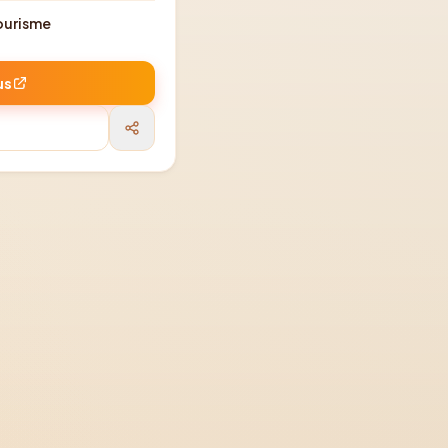
ourisme
us