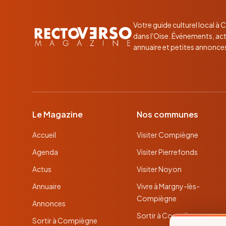
Votre guide culturel local à
dans l'Oise. Événements, act
annuaire et petites annonce
Le Magazine
Nos communes
Accueil
Visiter Compiègne
Agenda
Visiter Pierrefonds
Actus
Visiter Noyon
Annuaire
Vivre à Margny-lès-
Compiègne
Annonces
Sortir à Compiègne
Sortir à Compiègne