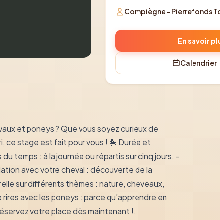
Compiègne - Pierrefonds T
En savoir pl
Calendrier
evaux et poneys ? Que vous soyez curieux de
i, ce stage est fait pour vous ! 🏇 Durée et
du temps : à la journée ou répartis sur cinq jours. -
ation avec votre cheval : découverte de la
relle sur différents thèmes : nature, cheveaux,
e rires avec les poneys : parce qu’apprendre en
Réservez votre place dès maintenant !.