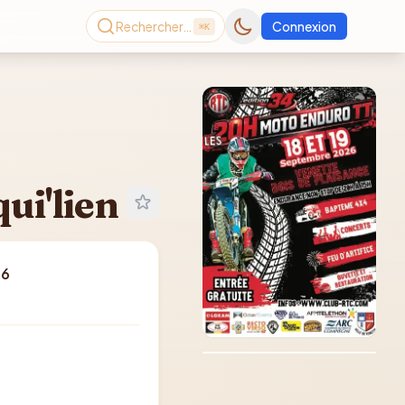
Rechercher…
Connexion
⌘K
qui'lien
26
Consultez le dernier
magazine en ligne
Août
2026