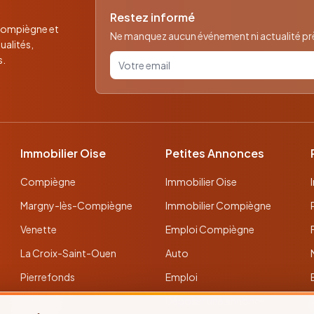
Restez informé
 Compiègne et
Ne manquez aucun événement ni actualité près
ualités,
Votre email pour la newsletter
s.
Immobilier Oise
Petites Annonces
Compiègne
Immobilier Oise
Margny-lès-Compiègne
Immobilier Compiègne
Venette
Emploi Compiègne
La Croix-Saint-Ouen
Auto
Pierrefonds
Emploi
Verberie
Déposer une annonce