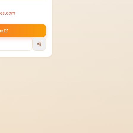
hes.com
us