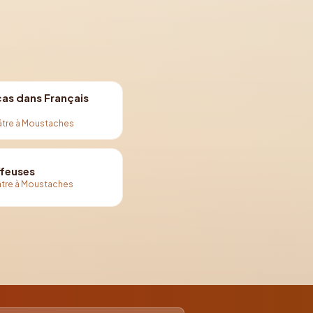
cas dans Français
âtre à Moustaches
ffeuses
tre à Moustaches