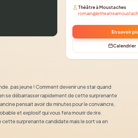
Théâtre à Moustaches
romain@letheatreamoustac
En savoir pl
Calendrier
nde. pas jeune ! Comment devenir une star quand
ien se débarrasser rapidement de cette surprenante
ancine pensait avoir dix minutes pour le convaincre,
obable et explosif qui vous fera mourir de rire.
cette surprenante candidate mais le sort va en