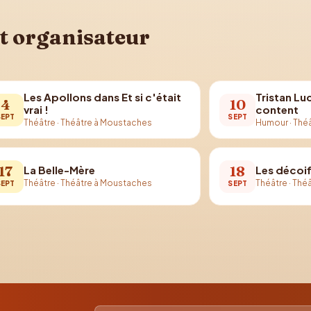
t organisateur
Les Apollons dans Et si c'était
Tristan Lu
4
10
vrai !
content
SEPT
SEPT
Théâtre
·
Théâtre à Moustaches
Humour
·
Thé
17
18
La Belle-Mère
Les décoi
Théâtre
·
Théâtre à Moustaches
Théâtre
·
Théâ
SEPT
SEPT