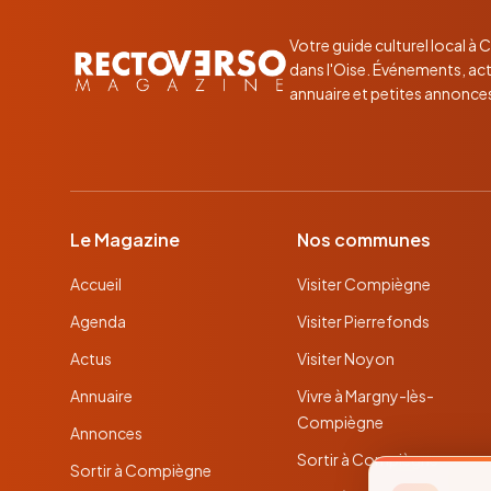
Votre guide culturel local à
dans l'Oise. Événements, act
annuaire et petites annonce
Le Magazine
Nos communes
Accueil
Visiter Compiègne
Agenda
Visiter Pierrefonds
Actus
Visiter Noyon
Annuaire
Vivre à Margny-lès-
Compiègne
Annonces
Sortir à Compiègne
Sortir à Compiègne