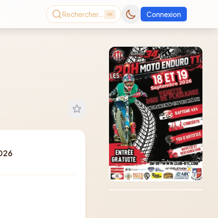
Rechercher…
Connexion
⌘K
2026
Consultez le dernier
magazine en ligne
Août
2026