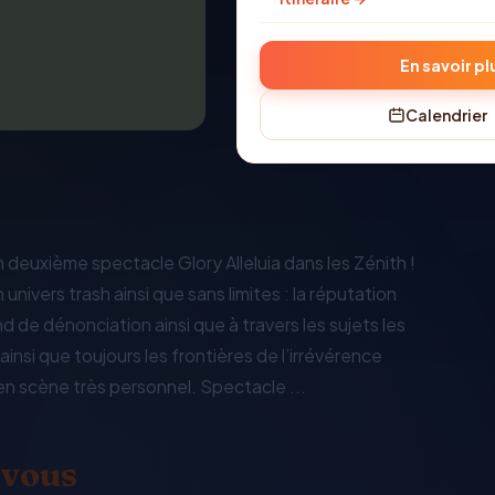
En savoir pl
Calendrier
 deuxième spectacle Glory Alleluia dans les Zénith !
nivers trash ainsi que sans limites : la réputation
nd de dénonciation ainsi que à travers les sujets les
insi que toujours les frontières de l’irrévérence
en scène très personnel. Spectacle ...
 vous