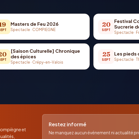
Festival C
19
20
Masters de Feu 2026
Sucrerie d
Spectacle
·
COMPIEGNE
SEPT
SEPT
Spectacle
·
F
[Saison Culturelle] Chronique
20
25
Les pieds 
des épices
Spectacle
·
T
SEPT
SEPT
Spectacle
·
Crépy-en-Valois
Restez informé
 Compiègne et
Ne manquez aucun événement ni actualité près
ualités,