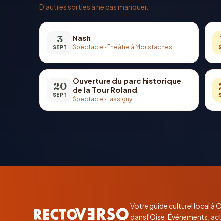
D'autres sorties à ne pas manquer.
3
Nash
Spectacle
·
Théâtre à Moustaches
SEPT
Ouverture du parc historique
20
de la Tour Roland
SEPT
Spectacle
·
Lassigny
Votre guide culturel local à
dans l'Oise. Événements, act