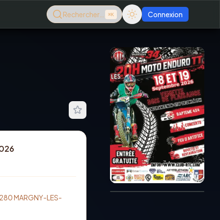
Rechercher…
Connexion
⌘K
2026
Consultez le dernier
magazine en ligne
Août
2026
 60280 MARGNY-LES-