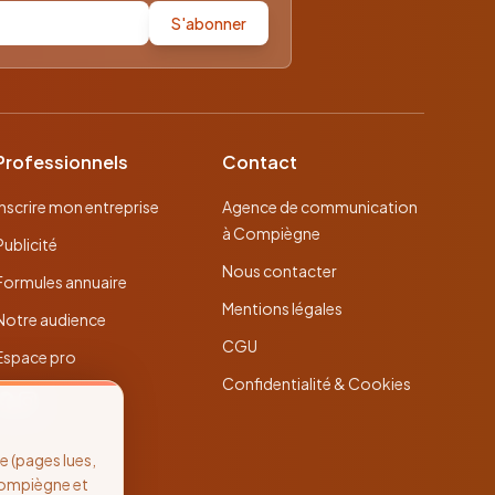
S'abonner
Professionnels
Contact
Inscrire mon entreprise
Agence de communication
à Compiègne
Publicité
Nous contacter
Formules annuaire
Mentions légales
Notre audience
CGU
Espace pro
Confidentialité & Cookies
 (pages lues,
Compiègne et