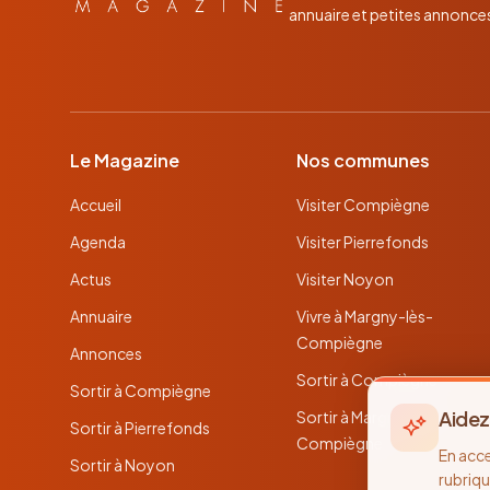
annuaire et petites annonce
Le Magazine
Nos communes
Accueil
Visiter Compiègne
Agenda
Visiter Pierrefonds
Actus
Visiter Noyon
Annuaire
Vivre à Margny-lès-
Compiègne
Annonces
Sortir à Compiègne
Sortir à Compiègne
Aidez
Sortir à Margny-lès-
Sortir à Pierrefonds
Compiègne
En acc
Sortir à Noyon
rubriqu