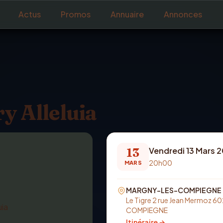
Actus
Promos
Annuaire
Annonces
y Alleluia
13
Vendredi 13 Mars 
20h00
MARS
MARGNY-LES-COMPIEGNE
Le Tigre 2 rue Jean Mermoz
COMPIEGNE
Itinéraire →