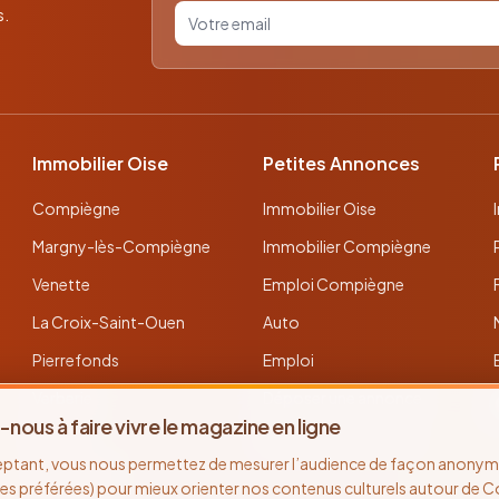
Votre email pour la newsletter
s.
Immobilier Oise
Petites Annonces
Compiègne
Immobilier Oise
Margny-lès-Compiègne
Immobilier Compiègne
Venette
Emploi Compiègne
La Croix-Saint-Ouen
Auto
Pierrefonds
Emploi
Verberie
Déposer une annonce
-nous à faire vivre le magazine en ligne
Noyon
Toutes les annonces
eptant, vous nous permettez de mesurer l’audience de façon anonyme
Thourotte
es préférées) pour mieux orienter nos contenus culturels autour de 