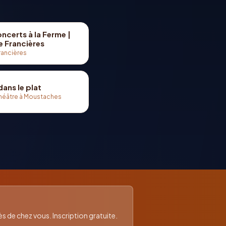
oncerts à la Ferme |
e Francières
rancières
dans le plat
héâtre à Moustaches
 de chez vous. Inscription gratuite.