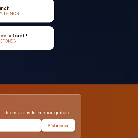
unch
Y-LE-MONT
de la forêt !
REFONDS
 de chez vous. Inscription gratuite.
S'abonner