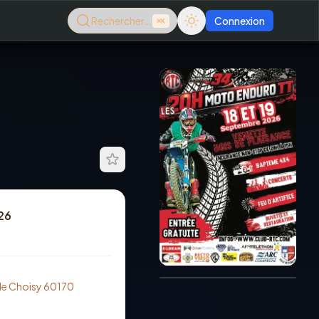
Rechercher…
Connexion
⌘K
26
Consultez le dernier
magazine en ligne
Août
2026
e de Choisy 60170