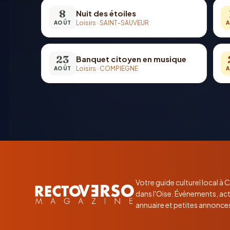
8
Nuit des étoiles
Loisirs
·
SAINT-SAUVEUR
AOÛT
A
23
Banquet citoyen en musique
Loisirs
·
COMPIEGNE
AOÛT
A
Votre guide culturel local à
dans l'Oise. Événements, act
annuaire et petites annonce