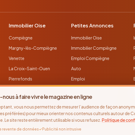
Immobilier Oise
Petites Annonces
Compiègne
Immobilier Oise
Margny-lès-Compiègne
Immobilier Compiègne
Venette
Emploi Compiègne
La Croix-Saint-Ouen
Auto
Pierrefonds
Emploi
Verberie
Déposer une annonce
-nous à faire vivre le magazine en ligne
Noyon
Toutes les annonces
eptant, vous nous permettez de mesurer l’audience de façon anonyme
Thourotte
es préférées) pour mieux orienter nos contenus culturels autour de 
se. Le site reste entièrement utilisable si vous refusez.
Politique de conf
e revente de données
✓
Publicité non intrusive