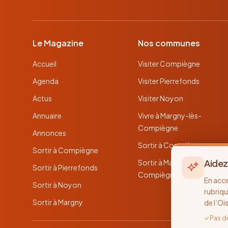
Le Magazine
Nos communes
Accueil
Visiter Compiègne
Agenda
Visiter Pierrefonds
Actus
Visiter Noyon
Annuaire
Vivre à Margny-lès-
Compiègne
Annonces
Sortir à Compiègne
Sortir à Compiègne
Aidez
Sortir à Margny-lès-
Sortir à Pierrefonds
Compiègne
En acc
Sortir à Noyon
rubriqu
Sortir à Margny
de l’Oi
✓
Pas d