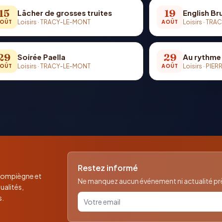
15
19
Lâcher de grosses truites
English Br
Loisirs
·
TRACY-LE-MONT
Loisirs
·
TRAC
OÛT
AOÛT
29
29
Soirée Paella
Au rythme 
Loisirs
·
TRACY-LE-MONT
Loisirs
·
PIER
OÛT
AOÛT
Restez informé
 Compiègne et
Ne manquez aucun événement ni actualité près
ualités,
Votre email pour la newsletter
s.