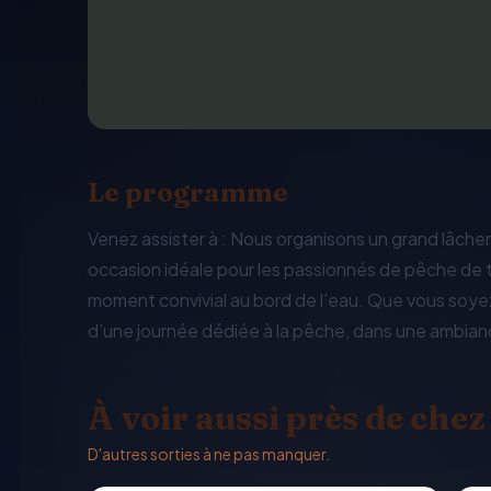
Le programme
Venez assister à : Nous organisons un grand lâcher
occasion idéale pour les passionnés de pêche de t
moment convivial au bord de l’eau. Que vous soye
d’une journée dédiée à la pêche, dans une ambianc
À voir aussi près de chez
D'autres sorties à ne pas manquer.