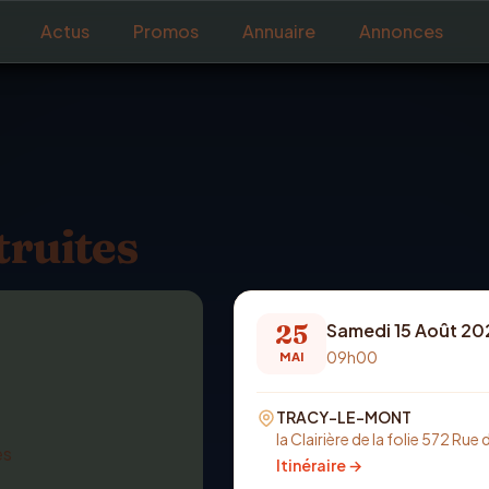
Actus
Promos
Annuaire
Annonces
truites
25
Samedi 15 Août 20
09h00
MAI
TRACY-LE-MONT
la Clairière de la folie 572 Ru
Itinéraire →