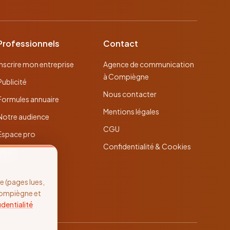
Professionnels
Contact
Inscrire mon entreprise
Agence de communication
à Compiègne
Publicité
Nous contacter
Formules annuaire
Mentions légales
Notre audience
CGU
Espace pro
Confidentialité & Cookies
 (pages lues,
Compiègne et
identialité