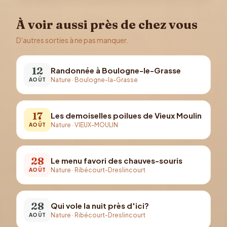
À voir aussi près de chez vous
D'autres sorties à ne pas manquer.
12
Randonnée à Boulogne-le-Grasse
Nature
·
Boulogne-la-Grasse
AOÛT
17
Les demoiselles poilues de Vieux Moulin
Nature
·
VIEUX-MOULIN
AOÛT
28
Le menu favori des chauves-souris
Nature
·
Ribécourt-Dreslincourt
AOÛT
28
Qui vole la nuit près d'ici?
Nature
·
Ribécourt-Dreslincourt
AOÛT