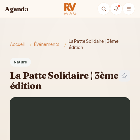
Aller au contenu principal
Agenda
La Patte Solidaire | 3ème
Accueil
/
Événements
/
édition
Nature
La Patte Solidaire | 3ème
édition